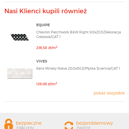
maila na adres
sklep@modnydom24.pl
!
Nasi Klienci kupili również
EQUIPE
Chevron Patchwork B&W Right 9,0x20,5/Dekoracja
Gresowa/GAT 1
2
236,58 zł/m
VIVES
Kent Minety Nieve 20,0x50,0/Płytka Ścienna/GAT 1
2
126,06 zł/m
pokaż wszystkie
bezpieczne
bezproblemowy
zakupy
zwrot