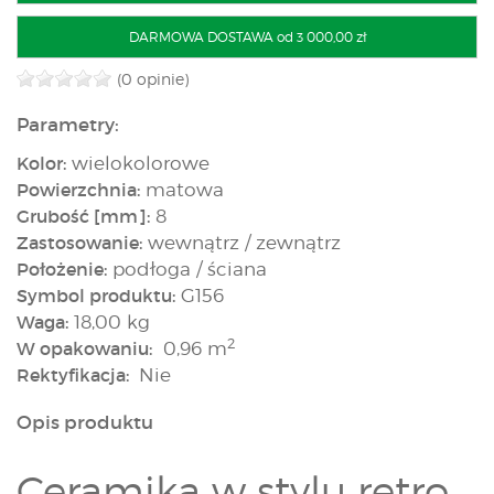
DARMOWA DOSTAWA od 3 000,00 zł
(0 opinie)
Parametry:
Kolor:
wielokolorowe
Powierzchnia:
matowa
Grubość [mm]:
8
Zastosowanie:
wewnątrz / zewnątrz
Położenie:
podłoga / ściana
Symbol produktu:
G156
Waga:
18,00 kg
2
W opakowaniu:
0,96 m
Rektyfikacja:
Nie
Opis produktu
Ceramika w stylu retro,