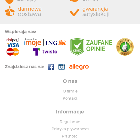
darmowa
gwarancja
dostawa
satysfakcji
Wspierają nas:
Znajdziesz nas na:
O nas
O firmie
Kontakt
Informacje
Regulamin
Polityka prywatnosci
Płatności