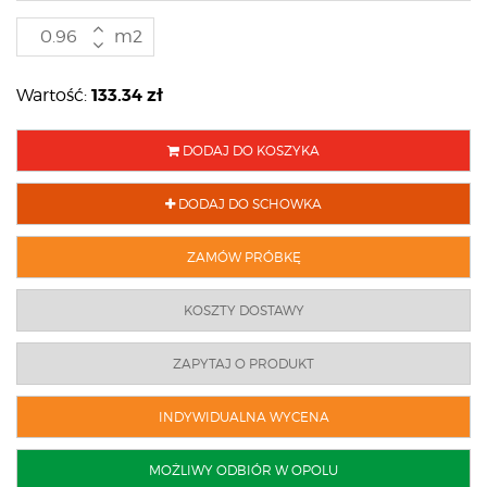
m2
133.34
zł
Wartość:
DODAJ DO KOSZYKA
DODAJ DO SCHOWKA
ZAMÓW PRÓBKĘ
KOSZTY DOSTAWY
ZAPYTAJ O PRODUKT
INDYWIDUALNA WYCENA
MOŻLIWY ODBIÓR W OPOLU