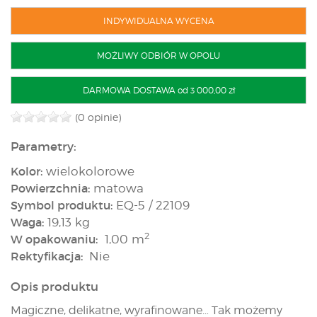
INDYWIDUALNA WYCENA
MOŻLIWY ODBIÓR W OPOLU
DARMOWA DOSTAWA od 3 000,00 zł
(0 opinie)
Parametry:
Kolor:
wielokolorowe
Powierzchnia:
matowa
Symbol produktu:
EQ-5 / 22109
Waga:
19,13 kg
2
W opakowaniu:
1,00 m
Rektyfikacja:
Nie
Opis produktu
Magiczne, delikatne, wyrafinowane… Tak możemy