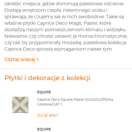
określić miejsca, gdzie dominują pastelowe odcienie.
Dodają wnętrzom ciepła, niewinnego uroku i
sprawiają, że czujemy się w nich swobodnie. Takie są
właśnie płytki Caprice Deco Magic Pastel, które
dodadzą naszym pomieszczeniom klimatu i wdzięku.
Nieważne, czy chcesz ustawić je monochromatycznie,
czy tak, by przypominały mozaikę, pastelowa kolekcja
Caprice Deco sprosta wymaganiom nawet tym
najbardziej wymagających. Jeżeli lubisz unikalne
Czytaj więcej
zestawienia i chcesz dodać swoim wnętrzom
finezyjności, ta seria jest idealnym wyborem.
Płytki i dekoracje z kolekcji
Equipe Ceramicas Caprice
Deco Magic Pastel
EQUIPE
Caprice Deco Square Pastel 20,0x20,0/Płytka
Pragniesz stworzyć wrażenie ładu i idealnej harmonii,
Gresowa/GAT 1
ale jednocześnie poszukujesz intrygujących form i
kolorów, dzięki którym stworzysz niepowtarzalną
2
212,38 zł/m
aranżację? Symetryczne płytki Equipe Ceramicas
Caprice Deco Magic Pastel nadadzą wnętrzu
EQUIPE