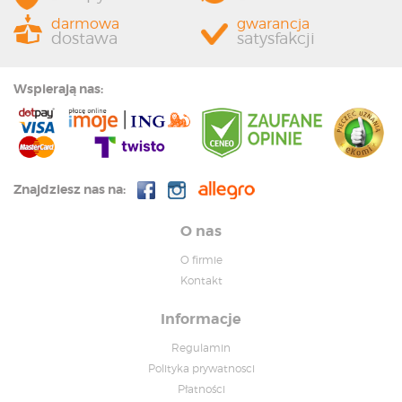
darmowa
gwarancja
dostawa
satysfakcji
Wspierają nas:
Znajdziesz nas na:
O nas
O firmie
Kontakt
Informacje
Regulamin
Polityka prywatnosci
Płatności