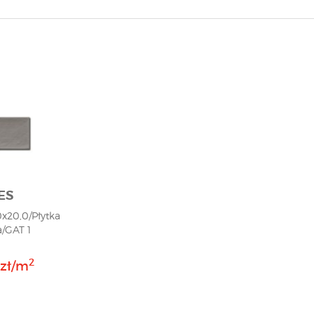
ES
0x20,0/Płytka
/GAT 1
2
 zł/m