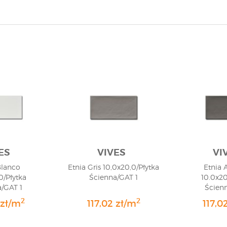
ES
VIVES
VI
Blanco
Etnia Gris 10,0x20,0/Płytka
Etnia 
0/Płytka
Ścienna/GAT 1
10.0x20
/GAT 1
Ścien
2
2
 zł/m
117,02 zł/m
117,0