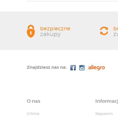
bezpieczne
b
zakupy
z
Znajdziesz nas na:
O nas
Informac
O firmie
Regulamin