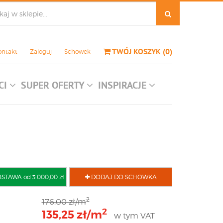
TWÓJ KOSZYK
(
0
)
ontakt
Zaloguj
Schowek
CI
SUPER OFERTY
INSPIRACJE
AWA od 3 000,00 zł
DODAJ DO SCHOWKA
2
176,00 zł/m
2
135,25 zł/m
w tym VAT