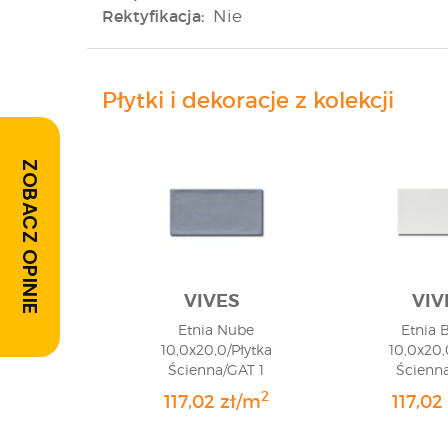
Rektyfikacja:
Nie
Płytki i dekoracje z kolekcji
ZOBACZ OPINIE
VIVES
VIV
Etnia Nube
Etnia 
10,0x20,0/Płytka
10,0x20,
Ścienna/GAT 1
Ścienna
2
117,02 zł/m
117,02