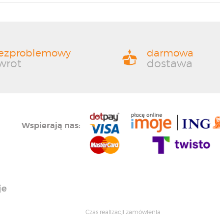
ezproblemowy
darmowa
wrot
dostawa
Wspierają nas:
je
Czas realizacji zamówienia