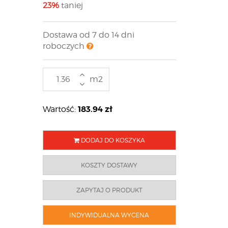
23%
taniej
Dostawa od 7 do 14 dni
roboczych
m2
183.94
zł
Wartość:
DODAJ DO KOSZYKA
KOSZTY DOSTAWY
ZAPYTAJ O PRODUKT
INDYWIDUALNA WYCENA