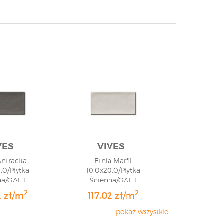
VES
VIVES
Antracita
Etnia Marfil
,0/Płytka
10,0x20,0/Płytka
na/GAT 1
Ścienna/GAT 1
2
2
2 zł/m
117,02 zł/m
pokaż wszystkie