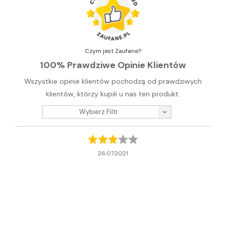
Czym jest Zaufane?
100% Prawdziwe Opinie Klientów
Wszystkie opinie klientów pochodzą od prawdziwych
klientów, którzy kupili u nas ten produkt.
Wybierz Filtr
26.07.2021
Anonymous
pisze1 gatunek nie zgadzam się , trochę położyłem płytek i
widzialem hiszpańskie dałem sie nabrać ,te które
otrzymałem kwalifikują się na drugi gatunek a w hiszpani
to napewno 3 gat położę je niebendę czekał i zamawiał co
innego piotr