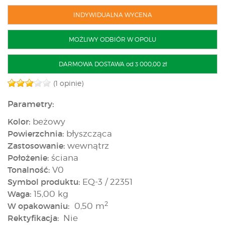
INDYWIDUALNA WYCENA
MOŻLIWY ODBIÓR W OPOLU
DARMOWA DOSTAWA od 3 000,00 zł
(1 opinie)
Parametry:
Kolor:
beżowy
Powierzchnia:
błyszcząca
Zastosowanie:
wewnątrz
Położenie:
ściana
Tonalność:
V0
Symbol produktu:
EQ-3 / 22351
Waga:
15,00 kg
2
W opakowaniu:
0,50 m
Rektyfikacja:
Nie