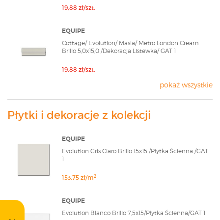
Evolution In Metro jest idealną propozycją dla tych,
19,88 zł/szt.
którzy chcą tchnąć w swoje pomieszczenia ducha
kreatywności. Equipe Ceramicas to zdecydowanie
EQUIPE
niebanalne rozwiązanie na długie lata. Sklep
Cottage/ Evolution/ Masia/ Metro London Cream
modnydom24.pl oferuje Klientom wszystkie płytki z
Brillo 5,0x15,0 /Dekoracja Listewka/ GAT 1
oferty Producenta. Jeżeli na stronie sklepu nie
znalazłeś interesującej Cię płytki skontaktuj się z nami
19,88 zł/szt.
poprzez formularz szybkiej wyceny lub wyślij maila na
adres sklep@modnydom24.pl
pokaż wszystkie
Płytki i dekoracje z kolekcji
EQUIPE
Evolution Gris Claro Brillo 15x15 /Płytka Ścienna /GAT
1
2
153,75 zł/m
EQUIPE
Evolution Blanco Brillo 7,5x15/Płytka Ścienna/GAT 1