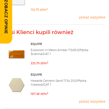
ZOBACZ OPINIE
2
153,75 zł/m
pokaż wszystkie
Nasi Klienci kupili również
EQUIPE
Evolution In Metro Amber 7,5x15,0/Płytka
Ścienna/GAT 1
2
223,75 zł/m
EQUIPE
Hexatile Cement Sand 17,5x 20,0/Płytka
Gresowa/GAT 1
2
187,38 zł/m
pokaż wszystkie