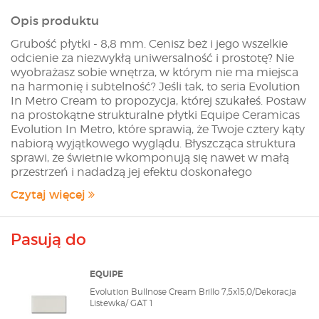
Opis produktu
Grubość płytki - 8,8 mm. Cenisz beż i jego wszelkie
odcienie za niezwykłą uniwersalność i prostotę? Nie
wyobrażasz sobie wnętrza, w którym nie ma miejsca
na harmonię i subtelność? Jeśli tak, to seria Evolution
In Metro Cream to propozycja, której szukałeś. Postaw
na prostokątne strukturalne płytki Equipe Ceramicas
Evolution In Metro, które sprawią, że Twoje cztery kąty
nabiorą wyjątkowego wyglądu. Błyszcząca struktura
sprawi, że świetnie wkomponują się nawet w małą
przestrzeń i nadadzą jej efektu doskonałego
zagospodarowania. Kolekcja Evolution In Metro to
Czytaj więcej
doskonały wybór dla tych, którzy cenią
funkcjonalność oraz kochają współczesny look.
Hiszpański producent Equipe Ceramicas od lat słynie
Pasują do
z płytek o doskonałej jakości. Jego kolekcje, takie jak:
Rhombus, Hexatile cieszyły się niezwykłą
popularnością, zaś niecodzienny kształt płytki Equipe
EQUIPE
Ceramicas Hexatile ugruntował na rynku pozycję tego
Evolution Bullnose Cream Brillo 7,5x15,0/Dekoracja
producenta (zwłaszcza płytka Hexatile Cement
Listewka/ GAT 1
królowała na liście sprzedaży). Bogata oferta serii