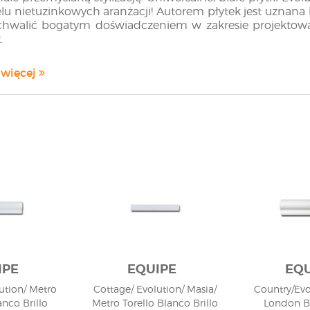
elu nietuzinkowych aranżacji! Autorem płytek jest uznan
chwalić bogatym doświadczeniem w zakresie projektow
.
echstronna biel do każdego 
 więcej
paniale łączy się nie tylko z dowolnymi kolorami, ale takż
m, możemy zaaranżować efektowną łazienkę w stylu pro
enie białych, błyszczących płytek z czarnymi dodatkami 
yć nowoczesną aranżację w stylu glamour.
IPE
EQUIPE
EQU
ution/ Metro
Cottage/ Evolution/ Masia/
Country/Evo
nco Brillo
Metro Torello Blanco Brillo
London B