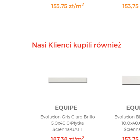
2
153,75 zł/m
153,75
Nasi Klienci kupili również
EQUIPE
EQU
Evolution Gris Claro Brillo
Evolution Bl
5,0x40,0/Płytka
10,0x40,
Ścienna/GAT 1
Ścienna
2
187,38 zł/m
153,75