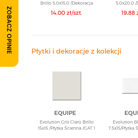
Brillo 5,0x15,0 /Dekoracja
5,0x20,0 /
ZOBACZ OPINIE
Listewka/ GAT 1
Listewka
14,00 zł/szt.
19,88 z
Płytki i dekoracje z kolekcji
EQUIPE
EQU
Evolution Gris Claro Brillo
Evolution Bl
15x15 /Płytka Ścienna /GAT 1
7,5x15/Płytka 