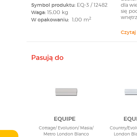
Symbol produktu:
EQ-3 / 12482
dla wi
się po
Waga:
15,00 kg
wnętrz
2
W opakowaniu:
1,00 m
Wsz
Czytaj
Biel ws
drewne
Pasują do
połącz
stworz
EQUIPE
EQU
Cottage/ Evolution/ Masia/
Country/Evol
Metro London Blanco
London Bla