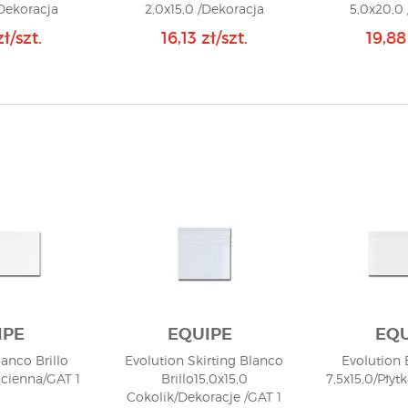
Dekoracja
2,0x15,0 /Dekoracja
5,0x20,0
/ GAT 1
Listewka/ GAT 1
Listew
ł/szt.
16,13 zł/szt.
19,88
IPE
EQUIPE
EQU
anco Brillo
Evolution Skirting Blanco
Evolution
Ścienna/GAT 1
Brillo15,0x15,0
7,5x15,0/Pły
Cokolik/Dekoracje /GAT 1