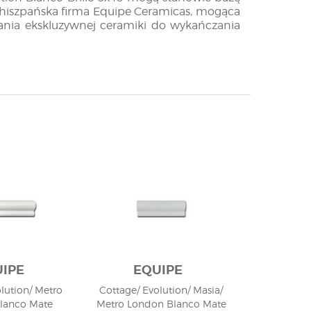
a hiszpańska firma Equipe Ceramicas, mogąca
ania ekskluzywnej ceramiki do wykańczania
wnętrza
e z rozmaitymi materiałami! Zestawiając ją z
wansalskim lub skandynawskim. Z kolei
oraz lustrzanymi powierzchniami pozwala
IPE
EQUIPE
lution/ Metro
Cottage/ Evolution/ Masia/
lanco Mate
Metro London Blanco Mate