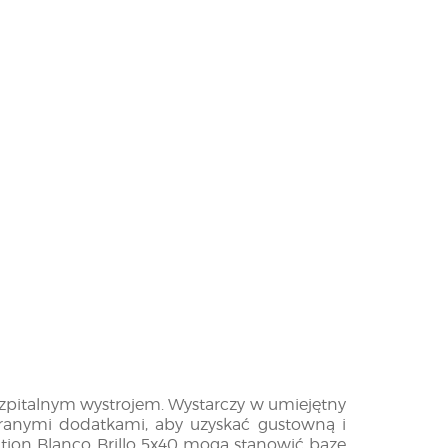
e szpitalnym wystrojem. Wystarczy w umiejętny
ranymi dodatkami, aby uzyskać gustowną i
lution Blanco Brillo 5x40 mogą stanowić bazę