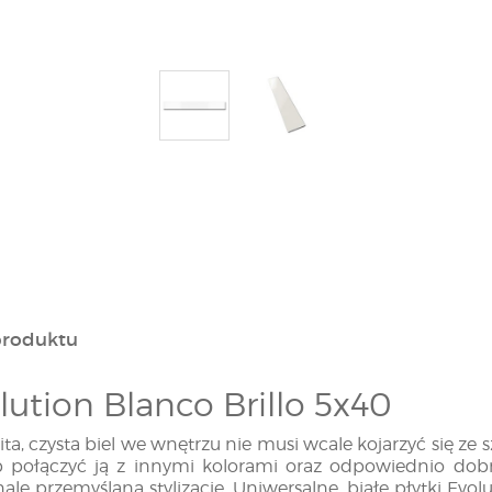
produktu
lution Blanco Brillo 5x40
ita, czysta biel we wnętrzu nie musi wcale kojarzyć się z
 połączyć ją z innymi kolorami oraz odpowiednio dob
ale przemyślaną stylizację. Uniwersalne, białe płytki Evo