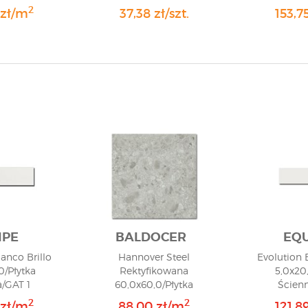
2
 zł/m
37,38 zł/szt.
153,7
IPE
BALDOCER
EQU
anco Brillo
Hannover Steel
Evolution 
0/Płytka
Rektyfikowana
5,0x20
/GAT 1
60,0x60,0/Płytka
Ścien
Gresowa/GAT 1
2
2
 zł/m
88,00 zł/m
121,8