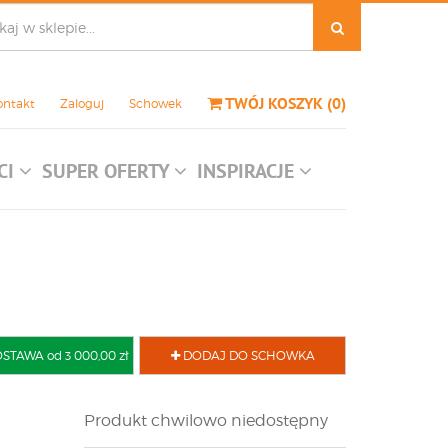
TWÓJ KOSZYK
(
0
)
ontakt
Zaloguj
Schowek
CI
SUPER OFERTY
INSPIRACJE
AWA od 3 000,00 zł
DODAJ DO SCHOWKA
Produkt chwilowo niedostępny