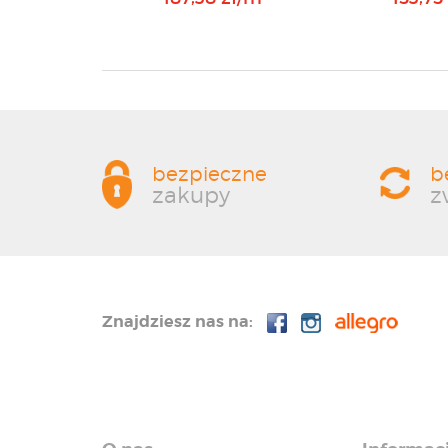
bezpieczne
b
zakupy
z
Znajdziesz nas na: