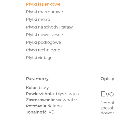
Płytki łazienkowe
Płytki marmurowe
Płytki metro
Płytki na schody i tarasy
Płytki nowoczesne
Płytki podłogowe
Płytki techniczne
Płytki vintage
Parametry:
Opis 
Kolor:
biały
Evo
Powierzchnia:
błyszcząca
Zastosowanie:
wewnątrz
Jednol
Położenie:
ściana
sposób
Tonalność:
V0
doskon