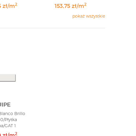
2
2
5 zł/m
153,75 zł/m
pokaż wszystkie
IPE
Blanco Brillo
,0/Płytka
na/GAT 1
2
9 zł/m