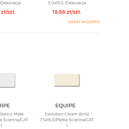
 /Dekoracja
5,0x15,0 /Dekoracja
ka/ GAT 1
Listewka/ GAT 1
 zł/szt.
19,88 zł/szt.
pokaż wszystkie
IPE
EQUIPE
 Blanco Mate
Evolution Cream Brillo
tka Ścienna/GAT
7,5x15,0/Płytka Ścienna/GAT
1
1