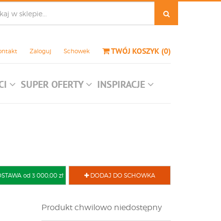
TWÓJ KOSZYK
(
0
)
ontakt
Zaloguj
Schowek
CI
SUPER OFERTY
INSPIRACJE
AWA od 3 000,00 zł
DODAJ DO SCHOWKA
Produkt chwilowo niedostępny