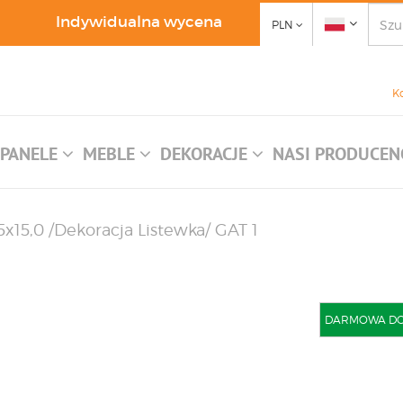
Indywidualna wycena
PLN
K
PANELE
MEBLE
DEKORACJE
NASI PRODUCEN
5x15,0 /Dekoracja Listewka/ GAT 1
DARMOWA DOST