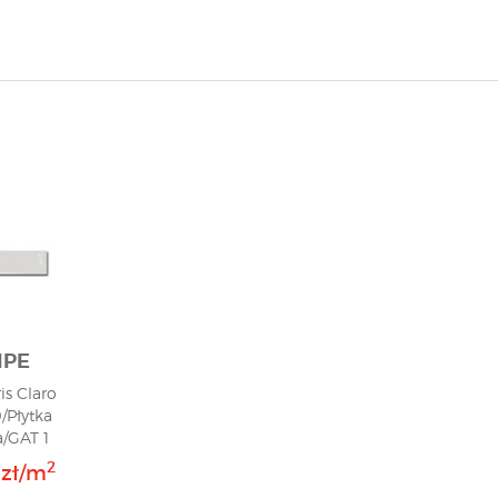
IPE
is Claro
/Płytka
/GAT 1
2
 zł/m