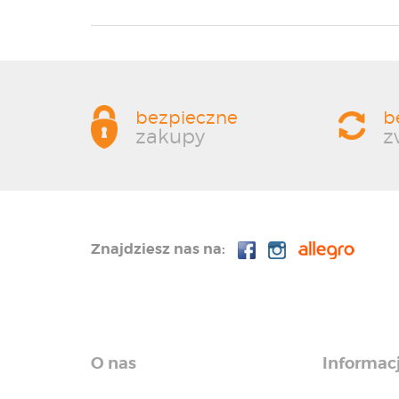
bezpieczne
b
zakupy
z
Znajdziesz nas na:
O nas
Informac