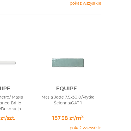
pokaż wszystkie
IPE
EQUIPE
Metro/ Masia
Masia Jade 7,5x30,0/Płytka
lanco Brillo
Ścienna/GAT 1
 /Dekoracja
ka/ GAT 1
2
 zł/szt.
187,38 zł/m
pokaż wszystkie