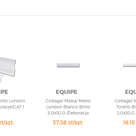
IPE
EQUIPE
EQU
rillo London
Cottage/ Masia/ Metro
Cottage/ 
oracje/GAT 1
London Blanco Brillo
Torello B
5,0x30,0 /Dekoracja
2,0x30,0
Listewka/ GAT 1
Listew
ł/szt.
37,38 zł/szt.
16,15