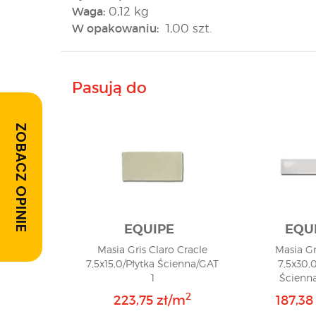
Waga:
0,12 kg
W opakowaniu:
1,00 szt.
Pasują do
ZOBACZ OPINIE
EQUIPE
EQU
Masia Gris Claro Cracle
Masia Gr
7,5x15,0/Płytka Ścienna/GAT
7,5x30,0
1
Ścienna
2
223,75 zł/m
187,38