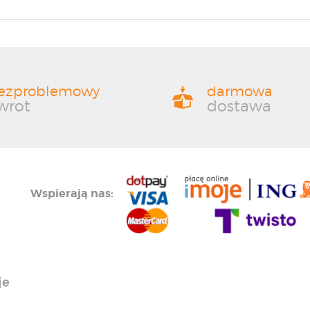
ezproblemowy
darmowa
wrot
dostawa
Wspierają nas:
je