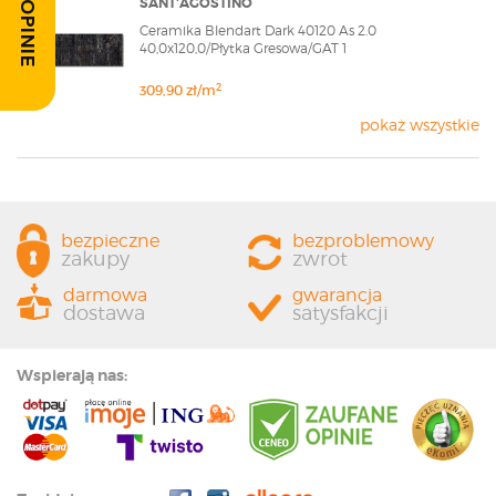
SANT'AGOSTINO
Ceramika Blendart Dark 40120 As 2.0
40,0x120,0/Płytka Gresowa/GAT 1
2
309,90 zł/m
pokaż wszystkie
bezpieczne
bezproblemowy
zakupy
zwrot
darmowa
gwarancja
dostawa
satysfakcji
Wspierają nas: