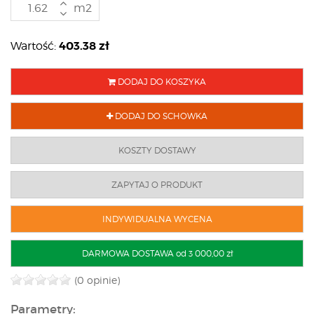
m2
403.38
zł
Wartość:
DODAJ DO KOSZYKA
DODAJ DO SCHOWKA
KOSZTY DOSTAWY
ZAPYTAJ O PRODUKT
INDYWIDUALNA WYCENA
DARMOWA DOSTAWA od 3 000,00 zł
(0 opinie)
Parametry: