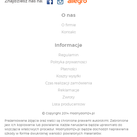
Znajdziesz nas na:
O nas
O firmie
Kontakt
Informacje
Regulamin
Polityka prywatnosci
Płatności
Koszty wysyłki
Czas realizacji zamówienia
Reklamacje
Zwroty
Lista producentow
Copyright 2014 modnydom24.pl
Prezentowane zdjęcia oraz treści są chronione prawami autorskimi. Zabronione
jest ich kopiowanie lub powielanie. Każde naruszenie będzie uprawniało do
wszczęcia właściwych procedur. Modnydom24.pl będzie dochodził naprawienia
szkody w formie dwukrotnej wartości powielonych materiałów.