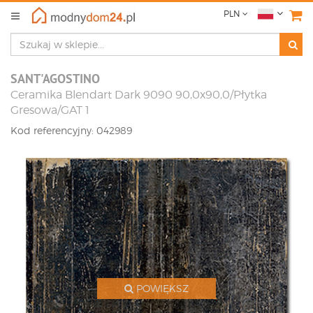
PLN
SANT'AGOSTINO
Ceramika Blendart Dark 9090 90,0x90,0/Płytka
Gresowa/GAT 1
Kod referencyjny: 042989
POWIĘKSZ