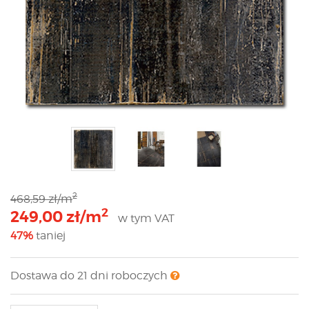
2
468,59 zł/m
2
249,00 zł/m
w tym VAT
47%
taniej
Dostawa do 21 dni roboczych