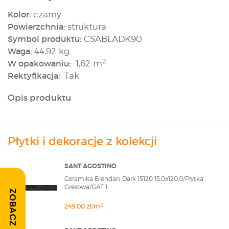
Kolor:
czarny
Powierzchnia:
struktura
Symbol produktu:
CSABLADK90
Waga:
44,92 kg
2
W opakowaniu:
1,62 m
Rektyfikacja:
Tak
Opis produktu
Płytki i dekoracje z kolekcji
SANT'AGOSTINO
Ceramika Blendart Dark 15120 15,0x120,0/Płytka
Gresowa/GAT 1
ZOBACZ OPINIE
2
249,00 zł/m