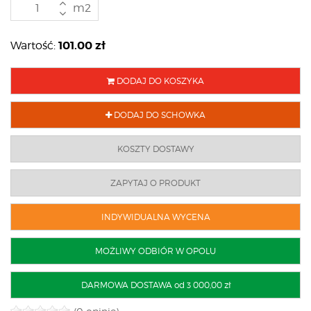
m2
101.00
zł
Wartość:
DODAJ DO KOSZYKA
DODAJ DO SCHOWKA
KOSZTY DOSTAWY
ZAPYTAJ O PRODUKT
INDYWIDUALNA WYCENA
MOŻLIWY ODBIÓR W OPOLU
DARMOWA DOSTAWA od 3 000,00 zł