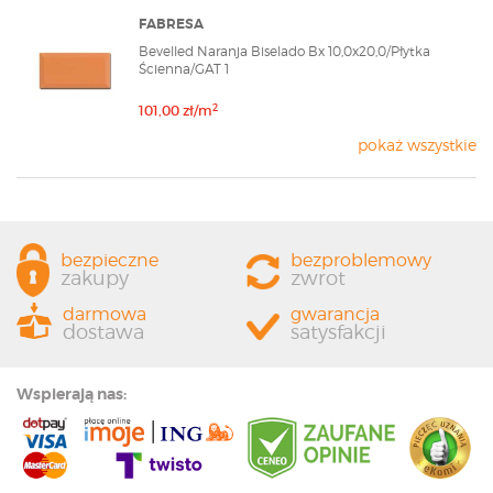
FABRESA
Bevelled Naranja Biselado Bx 10,0x20,0/Płytka
Ścienna/GAT 1
2
101,00 zł/m
pokaż wszystkie
bezpieczne
bezproblemowy
zakupy
zwrot
darmowa
gwarancja
dostawa
satysfakcji
Wspierają nas: