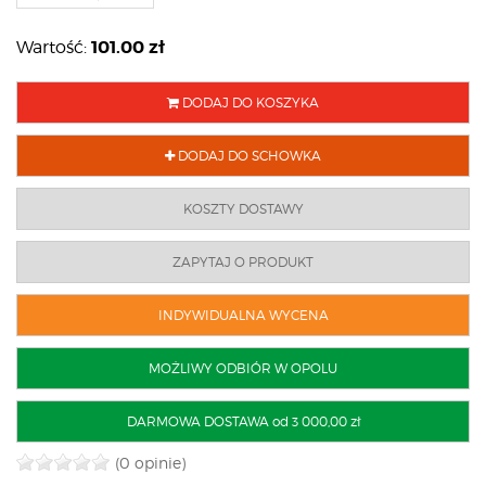
101.00
zł
Wartość:
DODAJ DO KOSZYKA
DODAJ DO SCHOWKA
KOSZTY DOSTAWY
ZAPYTAJ O PRODUKT
INDYWIDUALNA WYCENA
MOŻLIWY ODBIÓR W OPOLU
DARMOWA DOSTAWA od 3 000,00 zł
(0 opinie)