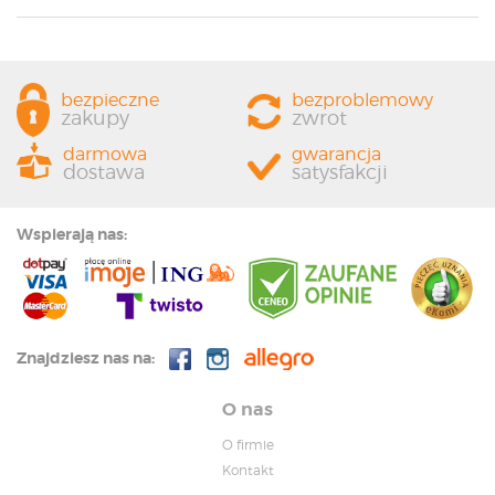
bezpieczne
bezproblemowy
zakupy
zwrot
darmowa
gwarancja
dostawa
satysfakcji
Wspierają nas:
Znajdziesz nas na:
O nas
O firmie
Kontakt