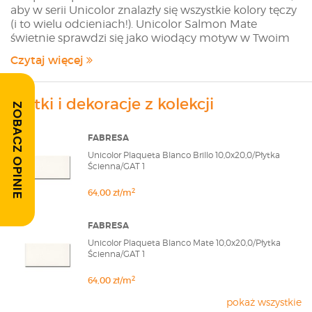
aby w serii Unicolor znalazły się wszystkie kolory tęczy
(i to wielu odcieniach!). Unicolor Salmon Mate
świetnie sprawdzi się jako wiodący motyw w Twoim
wnętrzu oraz jako delikatny akcent (na przykład w
Czytaj więcej
połączeniu z Unicolor Musgo Mate). Stylowe i
eleganckie płytki stworzą na Twojej ścianie coś
pięknego! Hiszpańska firma Fabresa Ceramica od lat
Płytki i dekoracje z kolekcji
ZOBACZ OPINIE
zachwyca swoimi kolekcjami płytek. Unicolor,
Plaqueta, Biselado czy Artisan to kolekcje Fabresy,
które cieszyły się ogromną popularnością (zwłaszcza
FABRESA
ceramika Plaqueta królowała wśród najlepiej
Unicolor Plaqueta Blanco Brillo 10,0x20,0/Płytka
sprzedających się produktów), ale to płytki
Ścienna/GAT 1
ceramiczne Plaqueta Blanco i Artisan Blanco okazały
się być prawdziwym strzałem w dziesiątkę! Fabresa
2
64,00 zł/m
Ceramica zachwyciła nie jednego klienta – niech
zachwyci i Ciebie! Sklep modnydom24.pl oferuje
FABRESA
Klientom wszystkie płytki z oferty Producenta. Jeżeli
Unicolor Plaqueta Blanco Mate 10,0x20,0/Płytka
na stronie sklepu nie znalazłeś interesującej Cię płytki
Ścienna/GAT 1
skontaktuj się z nami poprzez formularz szybkiej
wyceny lub wyślij maila na adres
2
64,00 zł/m
sklep@modnydom24.pl
pokaż wszystkie