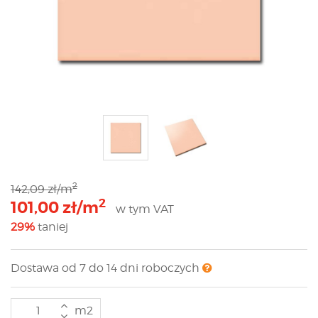
2
142,09 zł/m
2
101,00 zł/m
w tym VAT
29%
taniej
Dostawa od 7 do 14 dni roboczych
m2