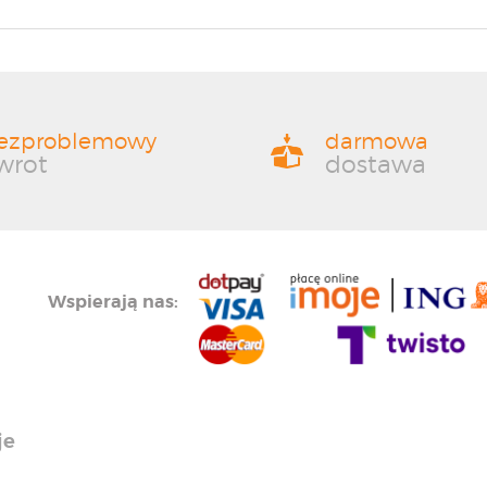
ezproblemowy
darmowa
wrot
dostawa
Wspierają nas:
je