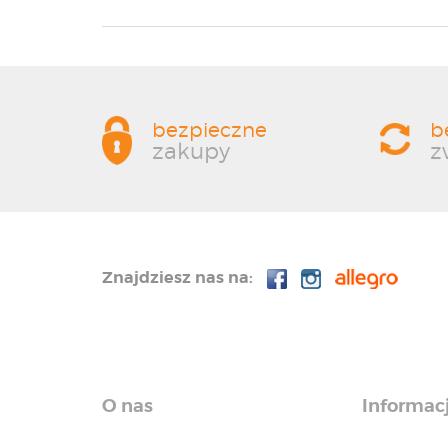
bezpieczne
b
zakupy
z
Znajdziesz nas na:
O nas
Informac