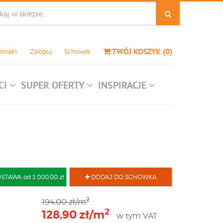
TWÓJ KOSZYK
(
0
)
ontakt
Zaloguj
Schowek
CI
SUPER OFERTY
INSPIRACJE
AWA od 3 000,00 zł
DODAJ DO SCHOWKA
2
194,00 zł/m
2
128,90 zł/m
w tym VAT