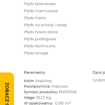
Płytki łazienkowe
Płytki marmurowe
Płytki metro
Płytki na schody i tarasy
Płytki nowoczesne
Płytki podłogowe
Płytki techniczne
Płytki vintage
Parametry:
Opis 
Gruboś
Kolor:
brązowy
ZOBACZ OPINIE
Powierzchnia:
matowa
Symbol produktu:
MAT615N
Waga:
18,23 kg
2
W opakowaniu:
0,90 m