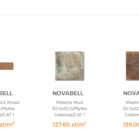
BELL
NOVABELL
NOVA
ick Rosso
Materia Mud
Mater
/Płytka
30,0x30,0/Płytka
30,0x30
/GAT 1
Gresowa/GAT 1
Greso
2
2
 zł/m
127,60 zł/m
139,0