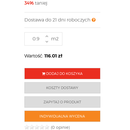
34%
taniej
Dostawa do 21 dni roboczych
m2
116.01
zł
Wartość:
DODAJ DO KOSZYKA
KOSZTY DOSTAWY
ZAPYTAJ O PRODUKT
INDYWIDUALNA WYCENA
(0 opinie)