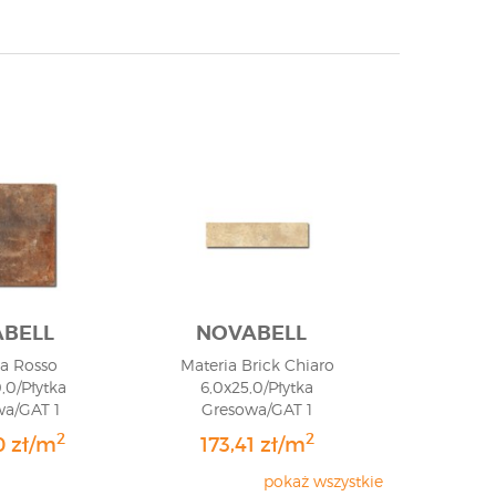
BELL
NOVABELL
ia Rosso
Materia Brick Chiaro
,0/Płytka
6,0x25,0/Płytka
wa/GAT 1
Gresowa/GAT 1
2
2
0 zł/m
173,41 zł/m
pokaż wszystkie