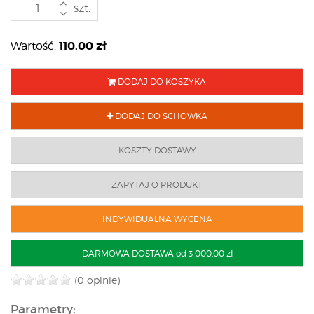
szt.
110.00
zł
Wartość:
DODAJ DO KOSZYKA
DODAJ DO SCHOWKA
KOSZTY DOSTAWY
ZAPYTAJ O PRODUKT
INDYWIDUALNA WYCENA
DARMOWA DOSTAWA od 3 000,00 zł
(0 opinie)
Parametry: