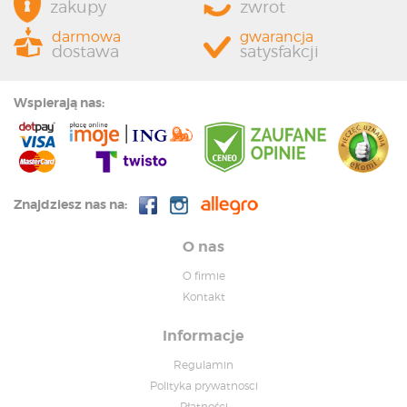
zakupy
zwrot
darmowa
gwarancja
dostawa
satysfakcji
Wspierają nas:
Znajdziesz nas na:
O nas
O firmie
Kontakt
Informacje
Regulamin
Polityka prywatnosci
Płatności