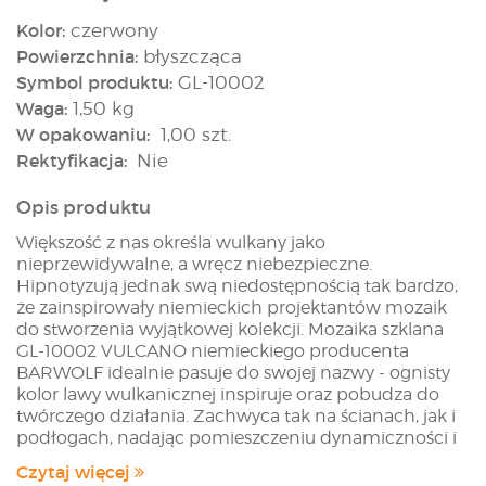
Kolor:
czerwony
Powierzchnia:
błyszcząca
Symbol produktu:
GL-10002
Waga:
1,50 kg
W opakowaniu:
1,00 szt.
Rektyfikacja:
Nie
Opis produktu
Większość z nas określa wulkany jako
nieprzewidywalne, a wręcz niebezpieczne.
Hipnotyzują jednak swą niedostępnością tak bardzo,
że zainspirowały niemieckich projektantów mozaik
do stworzenia wyjątkowej kolekcji. Mozaika szklana
GL-10002 VULCANO niemieckiego producenta
BARWOLF idealnie pasuje do swojej nazwy - ognisty
kolor lawy wulkanicznej inspiruje oraz pobudza do
twórczego działania. Zachwyca tak na ścianach, jak i
podłogach, nadając pomieszczeniu dynamiczności i
oryginalnego wyrazu. Z uwagi na swoje funkcjonalne
Czytaj więcej
wykonanie, mozaika może być również stosowana