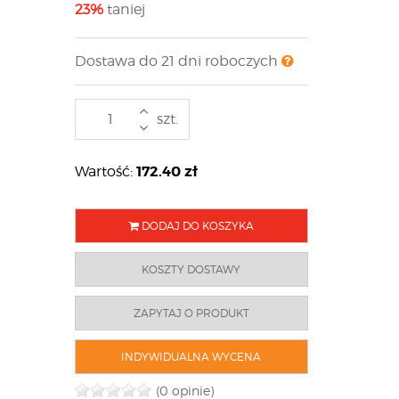
23%
taniej
Dostawa do 21 dni roboczych
szt.
172.40
zł
Wartość:
DODAJ DO KOSZYKA
KOSZTY DOSTAWY
ZAPYTAJ O PRODUKT
INDYWIDUALNA WYCENA
(0 opinie)