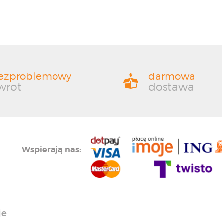
ezproblemowy
darmowa
wrot
dostawa
Wspierają nas:
je