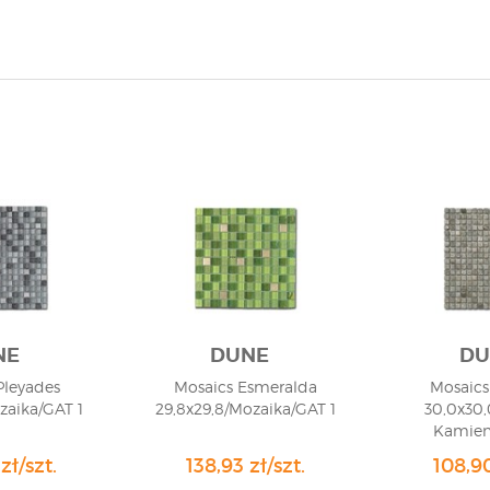
NE
DUNE
DU
Pleyades
Mosaics Esmeralda
Mosaics
zaika/GAT 1
29,8x29,8/Mozaika/GAT 1
30,0x30
Kamien
zł/szt.
138,93 zł/szt.
108,90