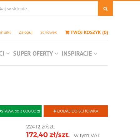
TWÓJ KOSZYK
(
0
)
ontakt
Zaloguj
Schowek
CI
SUPER OFERTY
INSPIRACJE
AWA od 3 000,00 zł
DODAJ DO SCHOWKA
224,12 zł/szt.
172,40 zł/szt.
w tym VAT