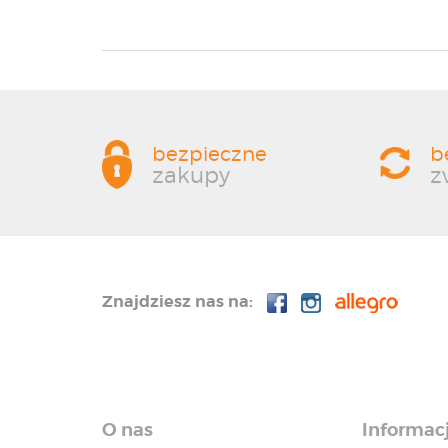
bezpieczne
b
zakupy
z
Znajdziesz nas na:
O nas
Informac