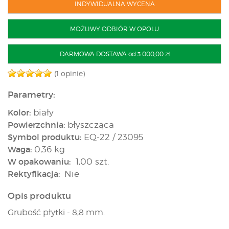
INDYWIDUALNA WYCENA
MOŻLIWY ODBIÓR W OPOLU
DARMOWA DOSTAWA od 3 000,00 zł
(1 opinie)
Parametry:
Kolor:
biały
Powierzchnia:
błyszcząca
Symbol produktu:
EQ-22 / 23095
Waga:
0,36 kg
W opakowaniu:
1,00 szt.
Rektyfikacja:
Nie
Opis produktu
Grubość płytki - 8,8 mm.