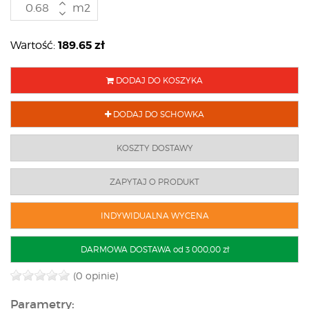
m2
189.65
zł
Wartość:
DODAJ DO KOSZYKA
DODAJ DO SCHOWKA
KOSZTY DOSTAWY
ZAPYTAJ O PRODUKT
INDYWIDUALNA WYCENA
DARMOWA DOSTAWA od 3 000,00 zł
(0 opinie)
Parametry: