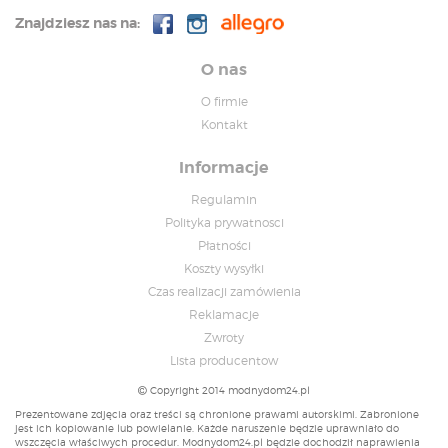
Znajdziesz nas na:
O nas
O firmie
Kontakt
Informacje
Regulamin
Polityka prywatnosci
Płatności
Koszty wysyłki
Czas realizacji zamówienia
Reklamacje
Zwroty
Lista producentow
Copyright 2014 modnydom24.pl
Prezentowane zdjęcia oraz treści są chronione prawami autorskimi. Zabronione
jest ich kopiowanie lub powielanie. Każde naruszenie będzie uprawniało do
wszczęcia właściwych procedur. Modnydom24.pl będzie dochodził naprawienia