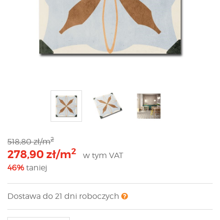
2
518,80 zł/m
2
278,90 zł/m
w tym VAT
46%
taniej
Dostawa do 21 dni roboczych