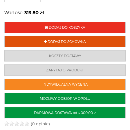
313.80
zł
Wartość:
DODAJ DO KOSZYKA
DODAJ DO SCHOWKA
KOSZTY DOSTAWY
ZAPYTAJ O PRODUKT
INDYWIDUALNA WYCENA
MOŻLIWY ODBIÓR W OPOLU
DARMOWA DOSTAWA od 3 000,00 zł
(0 opinie)