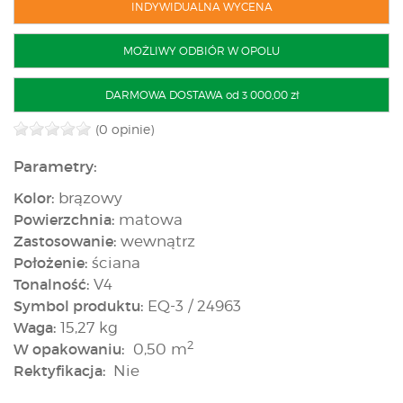
INDYWIDUALNA WYCENA
MOŻLIWY ODBIÓR W OPOLU
DARMOWA DOSTAWA od 3 000,00 zł
(0 opinie)
Parametry:
Kolor:
brązowy
Powierzchnia:
matowa
Zastosowanie:
wewnątrz
Położenie:
ściana
Tonalność:
V4
Symbol produktu:
EQ-3 / 24963
Waga:
15,27 kg
2
W opakowaniu:
0,50 m
Rektyfikacja:
Nie