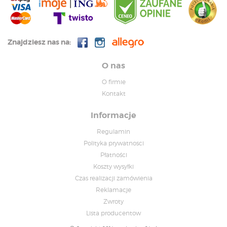
Znajdziesz nas na:
O nas
O firmie
Kontakt
Informacje
Regulamin
Polityka prywatnosci
Płatności
Koszty wysyłki
Czas realizacji zamówienia
Reklamacje
Zwroty
Lista producentow