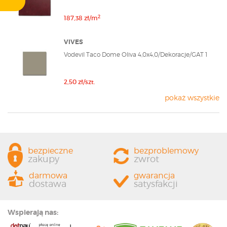
2
187,38 zł/m
VIVES
Vodevil Taco Dome Oliva 4,0x4,0/Dekoracje/GAT 1
2,50 zł/szt.
pokaż wszystkie
bezpieczne
bezproblemowy
zakupy
zwrot
darmowa
gwarancja
dostawa
satysfakcji
Wspierają nas: