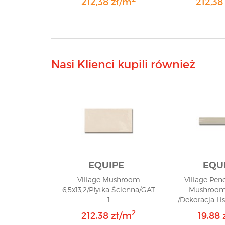
212,38 zł/m
212,38
Nasi Klienci kupili również
EQUIPE
EQU
Village Mushroom
Village Penc
6,5x13,2/Płytka Ścienna/GAT
Mushroom
1
/Dekoracja Li
2
212,38 zł/m
19,88 z