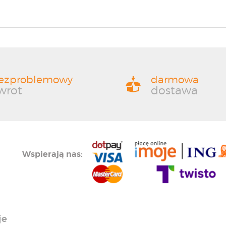
ezproblemowy
darmowa
wrot
dostawa
Wspierają nas:
je