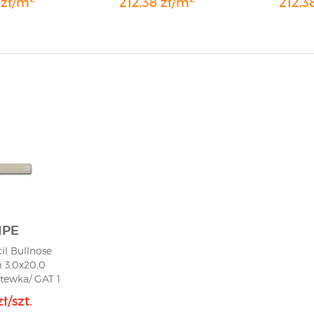
 zł/m
212,38 zł/m
212,3
IPE
il Bullnose
 3,0x20,0
stewka/ GAT 1
ł/szt.