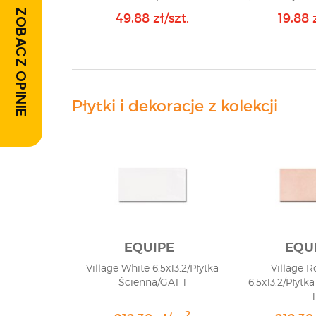
ZOBACZ OPINIE
49,88 zł/szt.
19,88 z
Płytki i dekoracje z kolekcji
EQUIPE
EQU
Village White 6,5x13,2/Płytka
Village R
Ścienna/GAT 1
6,5x13,2/Płytk
1
2