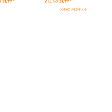
8 zł/m
212,38 zł/m
pokaż wszystkie