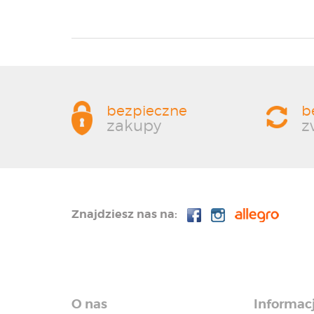
bezpieczne
b
zakupy
z
Znajdziesz nas na:
O nas
Informac