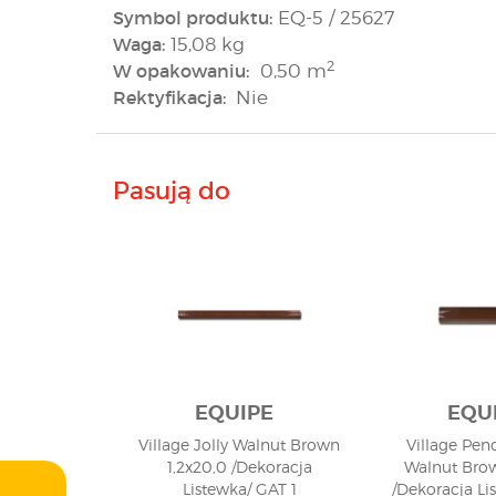
Symbol produktu:
EQ-5 / 25627
Waga:
15,08 kg
2
W opakowaniu:
0,50 m
Rektyfikacja:
Nie
Pasują do
EQUIPE
EQU
Village Jolly Walnut Brown
Village Penc
1,2x20,0 /Dekoracja
Walnut Brow
Listewka/ GAT 1
/Dekoracja Li