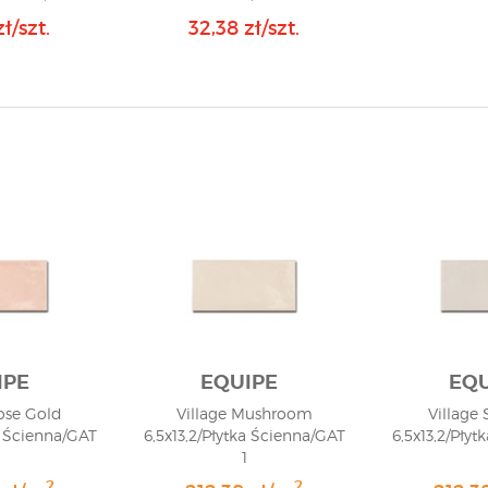
ł/szt.
32,38 zł/szt.
IPE
EQUIPE
EQU
ose Gold
Village Mushroom
Village 
a Ścienna/GAT
6,5x13,2/Płytka Ścienna/GAT
6,5x13,2/Pły
1
2
2