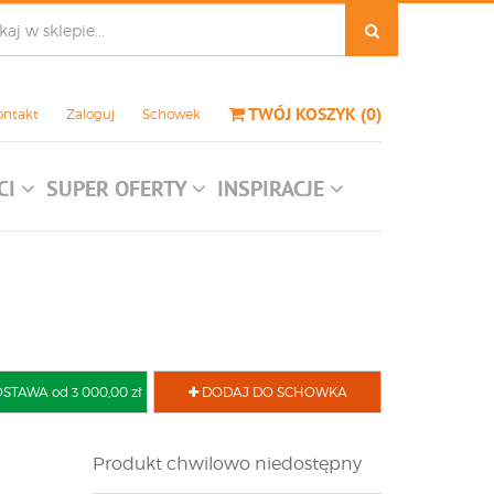
TWÓJ KOSZYK
(
0
)
ontakt
Zaloguj
Schowek
CI
SUPER OFERTY
INSPIRACJE
AWA od 3 000,00 zł
DODAJ DO SCHOWKA
Produkt chwilowo niedostępny