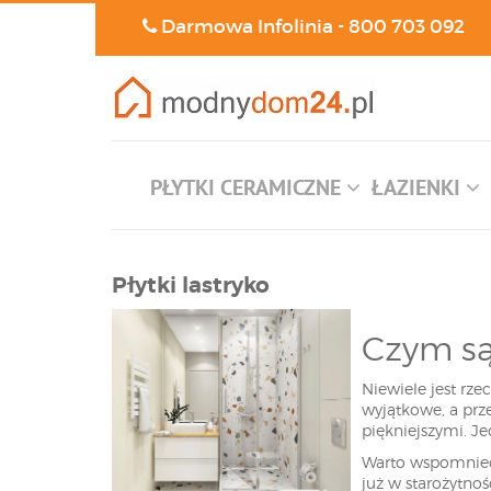
Darmowa Infolinia -
800 703 092
PŁYTKI CERAMICZNE
ŁAZIENKI
Płytki lastryko
Czym są 
Niewiele jest rz
wyjątkowe, a prze
piękniejszymi. J
Warto wspomnieć,
już w starożytno