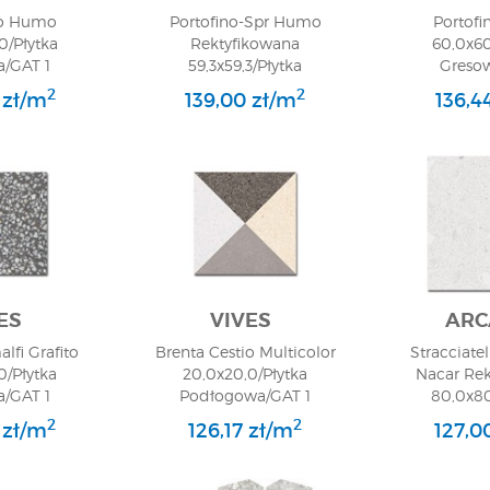
no Humo
Portofino-Spr Humo
Portof
0/Płytka
Rektyfikowana
60,0x60
/GAT 1
59,3x59,3/Płytka
Greso
Gresowa/GAT 1
2
2
 zł/m
139,00 zł/m
136,4
ES
VIVES
ARC
lfi Grafito
Brenta Cestio Multicolor
Stracciate
0/Płytka
20,0x20,0/Płytka
Nacar Re
/GAT 1
Podłogowa/GAT 1
80,0x80
Greso
2
2
 zł/m
126,17 zł/m
127,0