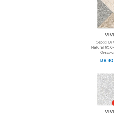
VIV
Ceppo Di G
Natural 60,0x
Gresowa
138,90
VIV