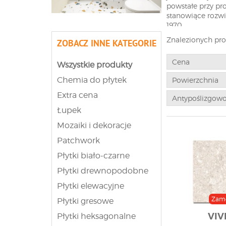
powstałe przy p
stanowiące rozwin
1970.
Znalezionych pr
ZOBACZ INNE KATEGORIE
Różne r
Cena
Wszystkie produkty
Obecnie w produk
barwniki, na pop
Chemia do płytek
Powierzchnia
takie, wykonane 
Extra cena
wytworzone z za
Antypoślizgow
wykorzystać je na
Łupek
doskonałym wybo
takich płytek je
Mozaiki i dekoracje
wykończeniowych,
Patchwork
Lastryko
Płytki biało-czarne
Płytki drewnopodobne
Płytki elewacyjne
Przed długi czas
parapetów rodem 
Zam
Płytki gresowe
podobna jest do 
VIV
Płytki heksagonalne
wzornictwie prz