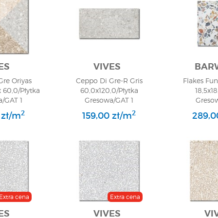
ES
VIVES
BAR
re Oriyas
Ceppo Di Gre-R Gris
Flakes Fu
 60,0/Płytka
60,0x120,0/Płytka
18,5x18
/GAT 1
Gresowa/GAT 1
Greso
2
2
 zł/m
159,00 zł/m
289,0
Extra cena
Extra cena
ES
VIVES
VI