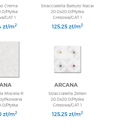
ino Crema
Stracciatella Battuto Nacar
,0/Płytka
20,0x20,0/Płytka
wa/GAT 1
Gresowa/GAT 1
2
2
4 zł/m
125,25 zł/m
ANA
ARCANA
lla Miscela-R
Stracciatella Zelten
ktyfikowana
20,0x20,0/Płytka
,0/Płytka
Gresowa/GAT 1
wa/GAT 1
2
2
0 zł/m
125,25 zł/m