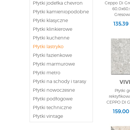
retro i vintage, 
Płytki jodełka chevron
Ceppo Di Gre
trendem niezmiern
60,0x60,
Płytki kamieniopodobne
modele kafelków w
Gresowa
Płytki klasyczne
Ceramika
135,39
Płytki klinkierowe
jadalni 
Płytki kuchenne
Mając na uwadze 
Płytki lastryko
jest to wszechst
Płytki łazienkowe
również nieomal 
doskonale sprawd
Płytki marmurowe
biało-szare płytk
Płytki metro
pozwalającej mu 
naszego sklepu 
Płytki na schody i tarasy
VIV
kompozycji. Zależ
bądź w drugim pr
Płytki nowoczesne
Płytki 
drewnie.
rektyfikow
Płytki podłogowe
CEPPO DI 
Zachęcamy Państw
Płytki techniczne
59,3x59,
wątpliwości, do 
159,00
GRESOW
Płytki vintage