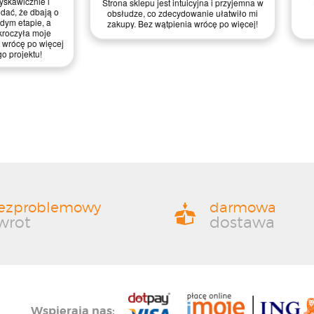
jest intuicyjna i przyjemna w
ogólnie jestem zadowolony z jakości
 zdecydowanie ułatwiło mi
materiałów i obsługi – zasługują na
wątpienia wrócę po więcej!
mocne cztery gwiazdki!
ezproblemowy
darmowa
wrot
dostawa
Wspierają nas: