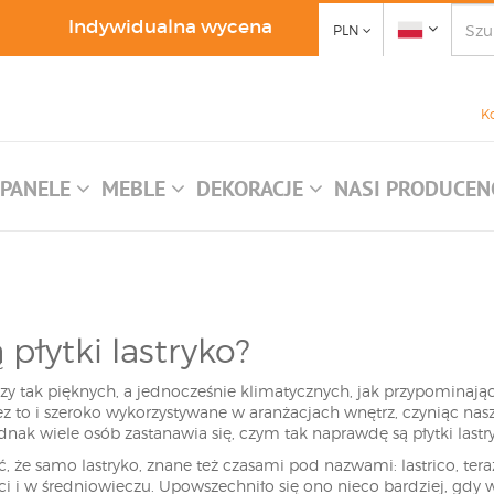
Indywidualna wycena
PLN
K
PANELE
MEBLE
DEKORACJE
NASI PRODUCEN
płytki lastryko?
eczy tak pięknych, a jednocześnie klimatycznych, jak przypominają
z to i szeroko wykorzystywane w aranżacjach wnętrz, czyniąc nasze
ednak wiele osób zastanawia się, czym tak naprawdę są płytki las
 że samo lastryko, znane też czasami pod nazwami: lastrico, tera
ści i w średniowieczu. Upowszechniło się ono nieco bardziej, gd