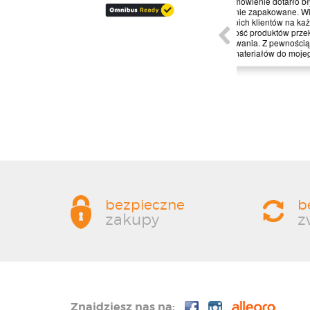
wo
zamówienie dotarło błyskawicznie i
Strona sklepu 
a.
świetnie zapakowane. Widać, że dbają o
obsłudze, co
p
swoich klientów na każdym etapie, a
zakupy. Bez 
jakość produktów przekroczyła moje
oczekiwania. Z pewnością wrócę po więcej
materiałów do mojego projektu!
bezpieczne
b
zakupy
z
Znajdziesz nas na: