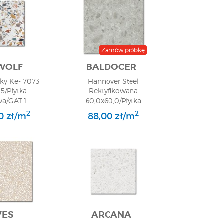
Zamów próbkę
WOLF
BALDOCER
nky Ke-17073
Hannover Steel
,5/Płytka
Rektyfikowana
wa/GAT 1
60,0x60,0/Płytka
Gresowa/GAT 1
2
2
0 zł/m
88,00 zł/m
VES
ARCANA