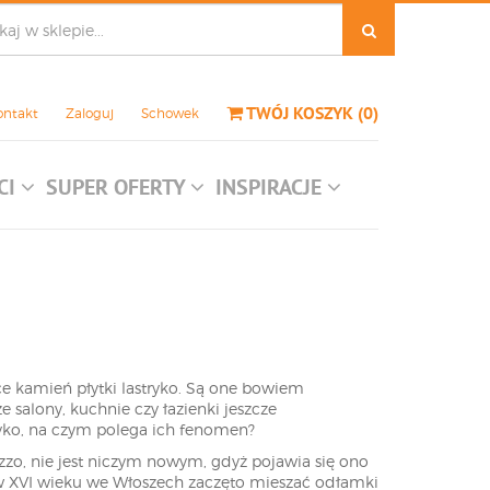
TWÓJ KOSZYK
(
0
)
ontakt
Zaloguj
Schowek
CI
SUPER OFERTY
INSPIRACJE
ce kamień płytki lastryko. Są one bowiem
 salony, kuchnie czy łazienki jeszcze
tryko, na czym polega ich fenomen?
zzo, nie jest niczym nowym, gdyż pojawia się ono
y w XVI wieku we Włoszech zaczęto mieszać odłamki