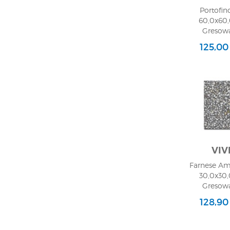
Portofi
60,0x60,
Gresowa
125,00
VIV
Farnese Ama
30,0x30,
Gresowa
128,90