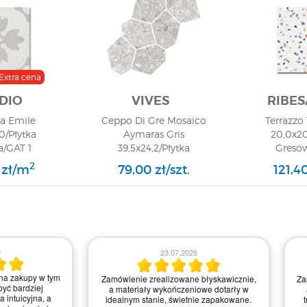
Extra cena
DIO
VIVES
RIBES
a Emile
Ceppo Di Gre Mosaico
Terrazzo 
0/Płytka
Aymaras Gris
20,0x20
/GAT 1
39,5x24,2/Płytka
Greso
Gresowa/GAT 1
2
 zł/m
79,00 zł/szt.
121,4
23.07.2026
21.07.2026
realizowane błyskawicznie,
Zamówienie było proste do zrealizowania,
 wykończeniowe dotarły w
a strona intuicyjna. Myślę, że mogliby
anie, świetnie zapakowane.
trochę poprawić szybkość dostawy, ale