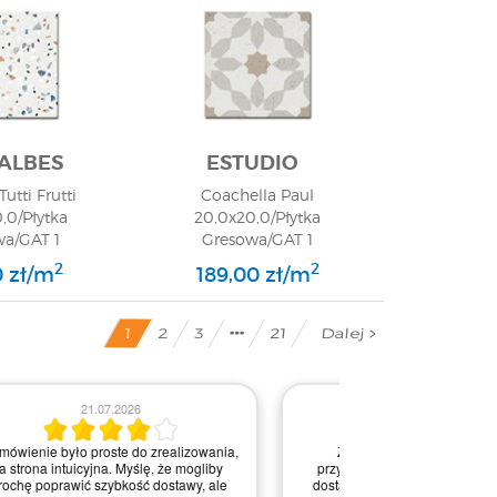
ALBES
ESTUDIO
Tutti Frutti
Coachella Paul
,0/Płytka
20,0x20,0/Płytka
wa/GAT 1
Gresowa/GAT 1
2
2
0 zł/m
189,00 zł/m
Dalej
21
2
3
1
03.0
16.07.2026
Obsługa była bardz
Zakupy w tym sklepie to czysta
na każdym etapie re
przyjemność! Strona jest intuicyjna, a
Kontakt przebiegał 
dostawa błyskawiczna. Każdy element