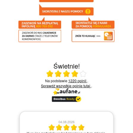
Świetnie!
Ocena średnia 4 na 5
Na podstawie
1220 opinii
.
Sprawdź wszystkie opinie
tutaj
.
04.08.2026
z
Za