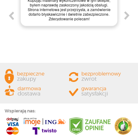
Kupując materiały wykończeniowe w tym sklepie,
mat
 i
byłem naprawdę zaskoczony jakością obsługi.
inter
Strona internetowa jest przejrzysta, a zamówienie
zak
em
dotarło błyskawicznie i świetnie zabezpieczone.
zapa
Zdecydowanie polecam!
każdemu
o
bezpieczne
bezproblemowy
zakupy
zwrot
darmowa
gwarancja
dostawa
satysfakcji
Wspierają nas: