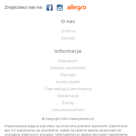
Znajdziesz nas na:
O nas
O firmie
Kontakt
Informacje
Regulamin
Polityka prywatnosci
Płatności
Koszty wysyłki
Czas realizacji zamówienia
Reklamacje
Zwroty
Lista producentow
Copyright 2014 modnydom24.pl
Prezentowane zdjęcia oraz treści są chronione prawami autorskimi. Zabronione
jest ich kopiowanie lub powielanie. Każde naruszenie będzie uprawniało do
wszczęcia właściwych procedur. Modnydom24.pl będzie dochodził naprawienia