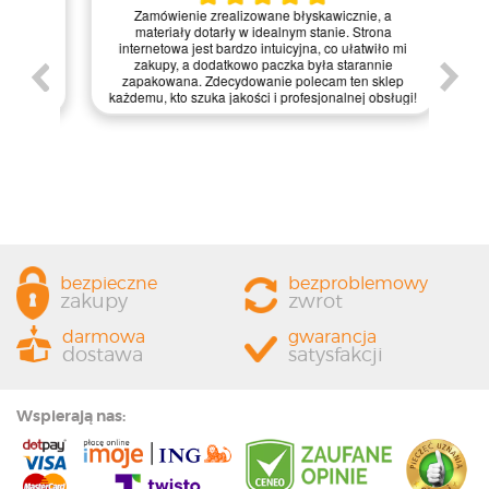
Kie
Zamówienie zrealizowane błyskawicznie, a
pie,
nie
materiały dotarły w idealnym stanie. Strona
gi.
int
internetowa jest bardzo intuicyjna, co ułatwiło mi
enie
św
zakupy, a dodatkowo paczka była starannie
one.
kl
zapakowana. Zdecydowanie polecam ten sklep
prze
każdemu, kto szuka jakości i profesjonalnej obsługi!
bezpieczne
bezproblemowy
zakupy
zwrot
darmowa
gwarancja
dostawa
satysfakcji
Wspierają nas: