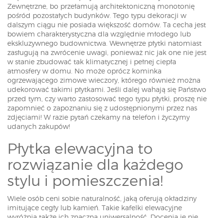
Zewnętrzne, bo przełamują architektoniczną monotonię
pośród pozostałych budynków. Tego typu dekoracji w
dalszym ciągu nie posiada większość domów. Ta cecha jest
bowiem charakterystyczna dla względnie młodego lub
ekskluzywnego budownictwa. Wewnętrze płytki natomiast
zasługują na zwrócenie uwagi, ponieważ nic jak one nie jest
w stanie zbudować tak klimatycznej i pełnej ciepła
atmosfery w domu. No może oprócz kominka
ogrzewającego zimowe wieczory, którego również można
udekorować takimi płytkami. Jeśli dalej wahają się Państwo
przed tym, czy warto zastosować tego typu płytki, proszę nie
zapomnieć o zapoznaniu się z udostępnionymi przez nas
zdjęciami! W razie pytań czekamy na telefon i życzymy
udanych zakupów!
Płytka elewacyjna to
rozwiązanie dla każdego
stylu i pomieszczenia!
Wiele osób ceni sobie naturalność, jaką oferują okładziny
imitujące cegły lub kamień. Takie kafelki elewacyjne
wyróżnia także ich znaczna uniwersalność. Docenią je nie