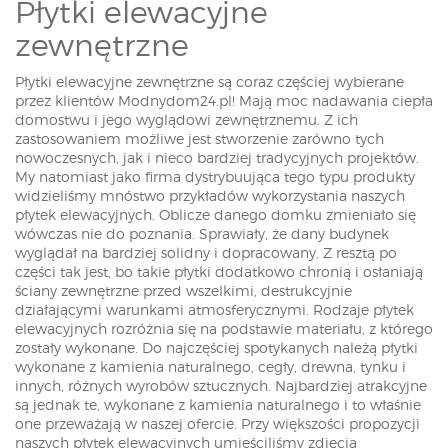
Płytki elewacyjne
zewnętrzne
Płytki elewacyjne zewnętrzne są coraz częściej wybierane
przez klientów Modnydom24.pl! Mają moc nadawania ciepła
domostwu i jego wyglądowi zewnętrznemu. Z ich
zastosowaniem możliwe jest stworzenie zarówno tych
nowoczesnych, jak i nieco bardziej tradycyjnych projektów.
My natomiast jako firma dystrybuująca tego typu produkty
widzieliśmy mnóstwo przykładów wykorzystania naszych
płytek elewacyjnych. Oblicze danego domku zmieniało się
wówczas nie do poznania. Sprawiały, że dany budynek
wyglądał na bardziej solidny i dopracowany. Z resztą po
części tak jest, bo takie płytki dodatkowo chronią i osłaniają
ściany zewnętrzne przed wszelkimi, destrukcyjnie
działającymi warunkami atmosferycznymi. Rodzaje płytek
elewacyjnych rozróżnia się na podstawie materiału, z którego
zostały wykonane. Do najczęściej spotykanych należą płytki
wykonane z kamienia naturalnego, cegły, drewna, tynku i
innych, różnych wyrobów sztucznych. Najbardziej atrakcyjne
są jednak te, wykonane z kamienia naturalnego i to właśnie
one przeważają w naszej ofercie. Przy większości propozycji
naszych płytek elewacyjnych umieściliśmy zdjęcia