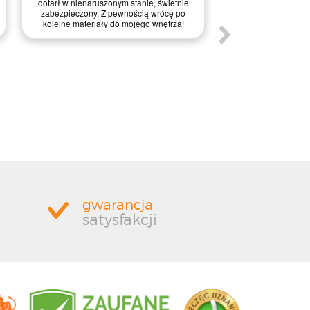
pytania i wątpliw
dotarł w nienaruszonym stanie, świetnie
wyjaśnione. Realiz
zabezpieczony. Z pewnością wrócę po
naprawdę błyskawicz
kolejne materiały do mojego wnętrza!
dużym pozytywnym 
został perfekcyjn
palecie, dzięki cze
stanie. To właś
zabezpieczenie prze
obawiałem, dlatego 
staranność w przyg
Zdecydowanie po
pewnością skorz
pono
gwarancja
satysfakcji