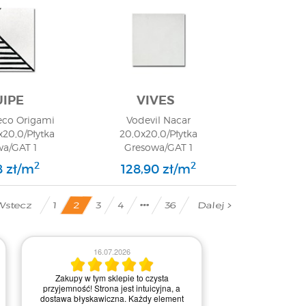
IPE
VIVES
eco Origami
Vodevil Nacar
20,0/Płytka
20,0x20,0/Płytka
wa/GAT 1
Gresowa/GAT 1
2
2
8 zł/m
128,90 zł/m
stecz
Dalej
36
2
4
3
1
03.0
16.07.2026
Obsługa była bardz
Zakupy w tym sklepie to czysta
na każdym etapie re
przyjemność! Strona jest intuicyjna, a
Kontakt przebiegał 
dostawa błyskawiczna. Każdy element