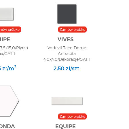
mów próbkę
Zamów próbkę
IPE
VIVES
7,5x15,0/Płytka
Vodevil Taco Dome
na/GAT 1
Antracita
4,0x4,0/Dekoracje/GAT 1
2
5 zł/m
2,50 zł/szt.
Zamów próbkę
ONDA
EQUIPE