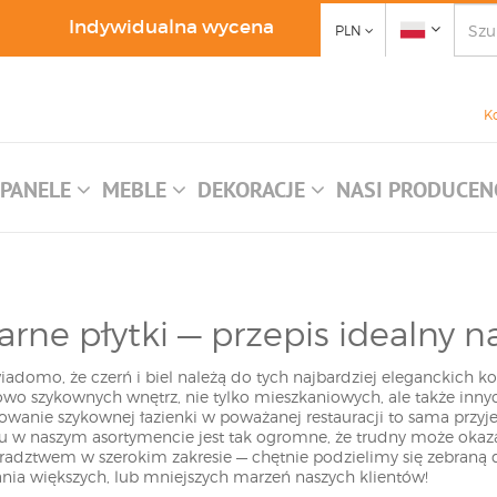
Indywidualna wycena
PLN
K
PANELE
MEBLE
DEKORACJE
NASI PRODUCEN
zarne płytki — przepis idealny 
iadomo, że czerń i biel należą do tych najbardziej eleganckich k
kowo szykownych wnętrz, nie tylko mieszkaniowych, ale także inny
towanie szykownej łazienki w poważanej restauracji to sama przy
w naszym asortymencie jest tak ogromne, że trudny może okazać
adztwem w szerokim zakresie — chętnie podzielimy się zebraną 
ia większych, lub mniejszych marzeń naszych klientów!