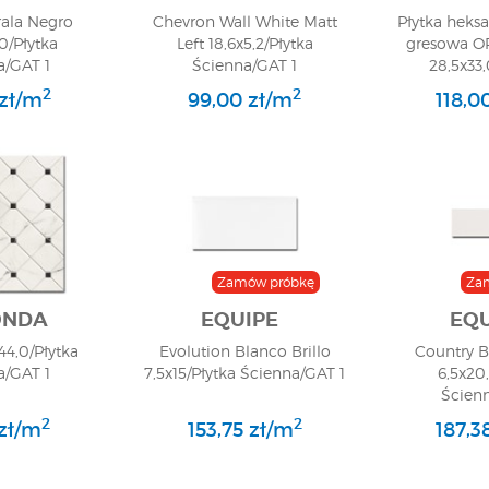
ala Negro
Chevron Wall White Matt
Płytka heks
0/Płytka
Left 18,6x5,2/Płytka
gresowa O
/GAT 1
Ścienna/GAT 1
28,5x33
GRESOW
2
2
 zł/m
99,00 zł/m
118,0
Zamów próbkę
Za
ONDA
EQUIPE
EQU
44,0/Płytka
Evolution Blanco Brillo
Country 
/GAT 1
7,5x15/Płytka Ścienna/GAT 1
6,5x20
Ścien
2
2
 zł/m
153,75 zł/m
187,3