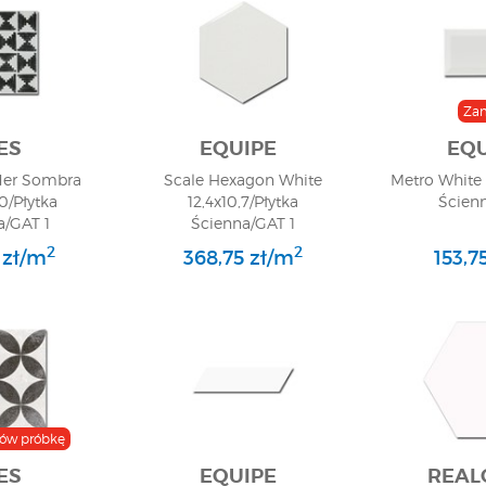
Za
ES
EQUIPE
EQU
der Sombra
Scale Hexagon White
Metro White 
0/Płytka
12,4x10,7/Płytka
Ścien
/GAT 1
Ścienna/GAT 1
2
2
 zł/m
368,75 zł/m
153,7
ów próbkę
ES
EQUIPE
REAL