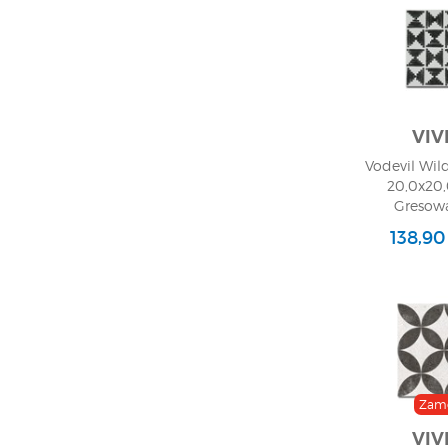
VIV
Vodevil Wil
20,0x20,
Gresowa
138,90
Zam
VIV