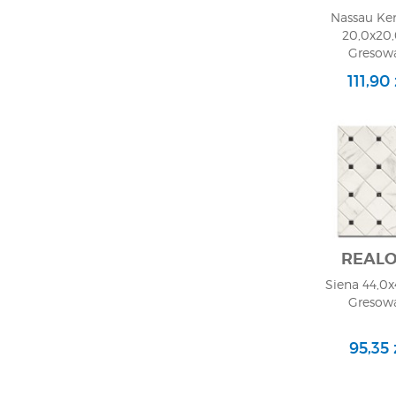
Nassau Ker
20,0x20,
Gresowa
111,90
REAL
Siena 44,0x
Gresowa
95,35