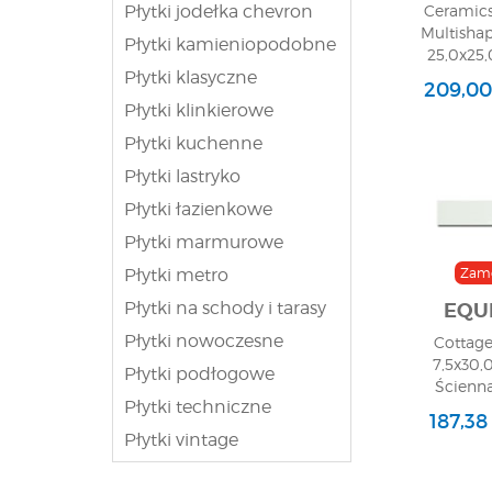
faktura była odp
Płytki jodełka chevron
Ceramics
czarnego niezwyk
Multishap
Kiedy zrobi się 
Płytki kamieniopodobne
25,0x25,
idealną opcję dl
Płytki klasyczne
Ścienna
dwóch toalet, ko
209,00
domu, a Ty będzi
Płytki klinkierowe
drugiej.
Płytki kuchenne
Czarne p
Płytki lastryko
style ar
Płytki łazienkowe
Płytki marmurowe
Możliwości wykorz
prezentuje się n
Płytki metro
Zam
strony połączeni
Płytki na schody i tarasy
EQU
w modnych współc
bowiem najbardzi
Płytki nowoczesne
Cottage
kafelkami staną 
7,5x30,0
Płytki podłogowe
biało-czarnych 
Ścienna
Płytki techniczne
187,38
Płytki vintage