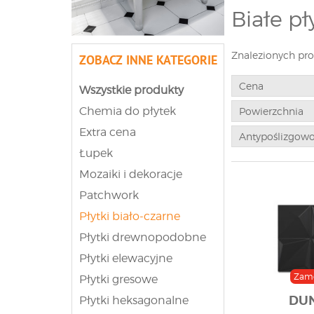
Białe pł
Czy istnieje coś,
Znalezionych pr
toalecie, poniewa
ZOBACZ INNE KATEGORIE
pomieszczenia te
tandetnej łazienk
Cena
Wszystkie produkty
złamanej stanowi
Chemia do płytek
odważne dodatki 
Powierzchnia
odważyć się na o
Extra cena
Antypoślizgow
prostokątne, hek
łączenie płytek z
Łupek
czyli poszczegól
Mozaiki i dekoracje
powodzenia!
Patchwork
Czarne 
Płytki biało-czarne
Nie wszyscy są o
Płytki drewnopodobne
wybierają, są pr
Płytki elewacyjne
konwenansów i og
onieśmielają wsz
Zam
Płytki gresowe
danego pomieszcz
DU
Płytki heksagonalne
i kurzem na czern