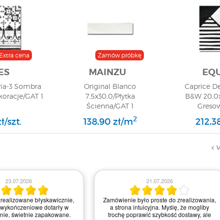
Extra cena
Zamów próbkę
ES
MAINZU
EQU
ria-3 Sombra
Original Blanco
Caprice D
oracje/GAT 1
7,5x30,0/Płytka
B&W 20,0x
Ścienna/GAT 1
Greso
2
ł/szt.
138,90 zł/m
212,3
W
23.07.2026
21.07.2026
realizowane błyskawicznie,
Zamówienie było proste do zrealizowania,
 wykończeniowe dotarły w
a strona intuicyjna. Myślę, że mogliby
anie, świetnie zapakowane.
trochę poprawić szybkość dostawy, ale