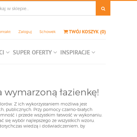
TWÓJ KOSZYK
(
0
)
ontakt
Zaloguj
Schowek
CI
SUPER OFERTY
INSPIRACJE
na wymarzoną łazienkę!
olorów. Z ich wykorzystaniem możliwa jest
ch, publicznych. Przy pomocy czarno-białych
jemność i przede wszystkim łatwość w wykonaniu.
 się wybór najlepszego ze wszystkich wzoru.
dotychczas wiedzą i doświadczeniem, by