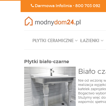
Darmowa Infolinia -
800 703 092
PŁYTKI CERAMICZNE
ŁAZIENKI
Płytki biało-czarne
Biało c
Nie od wczoraj w
realizacja wyjąt
kafelek zaprojek
Bogactwo wyboru 
Służymy więc dor
wspomóc spełnian