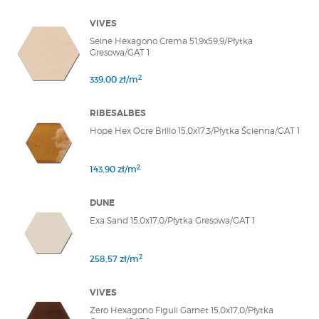
VIVES
Seine Hexagono Crema 51,9x59,9/Płytka
Gresowa/GAT 1
2
339,00 zł/m
RIBESALBES
Hope Hex Ocre Brillo 15,0x17,3/Płytka Ścienna/GAT 1
2
143,90 zł/m
DUNE
Exa Sand 15,0x17,0/Płytka Gresowa/GAT 1
2
258,57 zł/m
VIVES
Zero Hexagono Figuli Garnet 15,0x17,0/Płytka