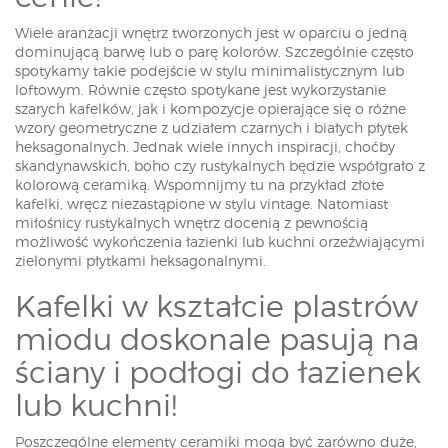
Wiele aranżacji wnętrz tworzonych jest w oparciu o jedną
dominującą barwę lub o parę kolorów. Szczególnie często
spotykamy takie podejście w stylu minimalistycznym lub
loftowym. Równie często spotykane jest wykorzystanie
szarych kafelków, jak i kompozycje opierające się o różne
wzory geometryczne z udziałem czarnych i białych płytek
heksagonalnych. Jednak wiele innych inspiracji, choćby
skandynawskich, boho czy rustykalnych będzie współgrało z
kolorową ceramiką. Wspomnijmy tu na przykład złote
kafelki, wręcz niezastąpione w stylu vintage. Natomiast
miłośnicy rustykalnych wnętrz docenią z pewnością
możliwość wykończenia łazienki lub kuchni orzeźwiającymi
zielonymi płytkami heksagonalnymi.
Kafelki w kształcie plastrów
miodu doskonale pasują na
ściany i podłogi do łazienek
lub kuchni!
Poszczególne elementy ceramiki mogą być zarówno duże,