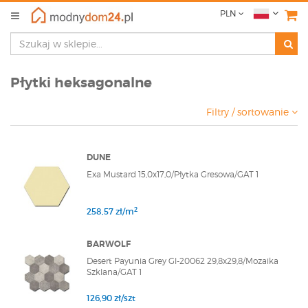
PLN
Płytki heksagonalne
Filtry / sortowanie
DUNE
Exa Mustard 15,0x17,0/Płytka Gresowa/GAT 1
2
258,57 zł/m
BARWOLF
Desert Payunia Grey Gl-20062 29,8x29,8/Mozaika
Szklana/GAT 1
126,90 zł/szt