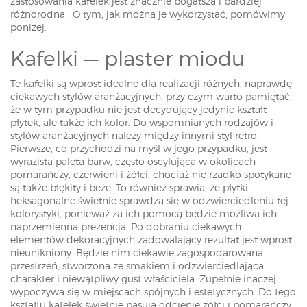
zastosowania kafelek jest znacznie bogatsza i bardziej
różnorodna. O tym, jak można je wykorzystać, pomówimy
poniżej.
Kafelki — plaster miodu
Te kafelki są wprost idealne dla realizacji różnych, naprawdę
ciekawych stylów aranżacyjnych, przy czym warto pamiętać,
że w tym przypadku nie jest decydujący jedynie kształt
płytek, ale także ich kolor. Do wspomnianych rodzajów i
stylów aranżacyjnych należy między innymi styl retro.
Pierwsze, co przychodzi na myśl w jego przypadku, jest
wyrazista paleta barw, często oscylująca w okolicach
pomarańczy, czerwieni i żółci, chociaż nie rzadko spotykane
są także błękity i beże. To również sprawia, że płytki
heksagonalne świetnie sprawdzą się w odzwierciedleniu tej
kolorystyki, ponieważ za ich pomocą będzie możliwa ich
naprzemienna prezencja. Po dobraniu ciekawych
elementów dekoracyjnych zadowalający rezultat jest wprost
nieunikniony. Będzie nim ciekawie zagospodarowana
przestrzeń, stworzona ze smakiem i odzwierciedlająca
charakter i niewątpliwy gust właściciela. Zupełnie inaczej
wypoczywa się w miejscach spójnych i estetycznych. Do tego
kształtu kafelek świetnie pasują odcienie żółci i pomarańczy,