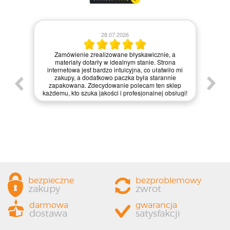
28.07.2026
Kie
Zamówienie zrealizowane błyskawicznie, a
pie,
nie
materiały dotarły w idealnym stanie. Strona
gi.
int
internetowa jest bardzo intuicyjna, co ułatwiło mi
enie
św
zakupy, a dodatkowo paczka była starannie
one.
kl
zapakowana. Zdecydowanie polecam ten sklep
prze
każdemu, kto szuka jakości i profesjonalnej obsługi!
bezpieczne
bezproblemowy
zakupy
zwrot
darmowa
gwarancja
dostawa
satysfakcji