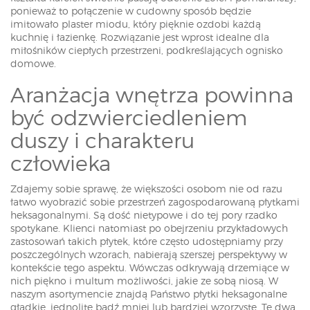
ponieważ to połączenie w cudowny sposób będzie
imitowało plaster miodu, który pięknie ozdobi każdą
kuchnię i łazienkę. Rozwiązanie jest wprost idealne dla
miłośników ciepłych przestrzeni, podkreślających ognisko
domowe.
Aranżacja wnętrza powinna
być odzwierciedleniem
duszy i charakteru
człowieka
Zdajemy sobie sprawę, że większości osobom nie od razu
łatwo wyobrazić sobie przestrzeń zagospodarowaną płytkami
heksagonalnymi. Są dość nietypowe i do tej pory rzadko
spotykane. Klienci natomiast po obejrzeniu przykładowych
zastosowań takich płytek, które często udostępniamy przy
poszczególnych wzorach, nabierają szerszej perspektywy w
kontekście tego aspektu. Wówczas odkrywają drzemiące w
nich piękno i multum możliwości, jakie ze sobą niosą. W
naszym asortymencie znajdą Państwo płytki heksagonalne
gładkie, jednolite bądź mniej lub bardziej wzorzyste. Te dwa