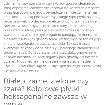
odmienne typy potrafią w zaskakujący sposób idealnie ze
sobą współgrać. Zachęcamy Państwa do korzystania z naszej
przez lata zdobywanego doświadczenia i wiedzy na temat
aranżacji. Z chęcią podpowiemy jakiego typu płytki najlepiej
będą pasowały do danego wnętrza, choć to tak naprawdę
zawsze kwestia indywidualna. Jesteśmy zdania, że kreując
przestrzeń, w której planuje się spędzać czas na co dzień,
warto kierować się nie tylko ogólnie panującymi trendami,
ale także osobistym głosem serca. Ważne, by otoczenie i jego
energia współgrała z duszą właściciela. Tak czy inaczej,
wierzymy, że każdy odnajdzie styl i percepcję idealnego dla
siebie wnętrza. Od lat cieszymy się usatysfakcjonowaniem
naszych klientów, co postrzegamy jako główny cel naszych
działań. Nigdy jednak nie osiadamy na laurach i jesteśmy
otwarci na wszelkie sugestie dotyczące naszego asortymentu
czy sposobu sprzedaży.
Białe, czarne, zielone czy
szare? Kolorowe płytki
heksagonalne zawsze w
cenie!