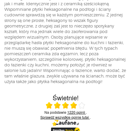
jak i małe. Identycznie jest i z ceramiką sześciokątną.
Wspomniane płytki heksagonalne na podłogi i ściany
cudownie sprawdzą się w każdym pomieszczeniu. Z jednej
strony są one proste, heksagony to wszak figury
geometryczne, z drugiej zaś jest to nieczęsto spotykany
kształt, który ma jednak wiele do zaoferowania pod
względem wizualnym. Osoby planujące wpisanie w
przeglądarkę hasła płytki heksagonalne do kuchni i łazienki,
nie muszą się obawiać popełnienia błędu. W tych typach
pomieszczeń ceramika zda egzamin, lecz poza
wykorzystaniem, szczególnie kolorowej, płytki heksagonalnej
do łazienki czy kuchni, możemy położyć je również w
salonie lub jadalni! Wspominając o łazience, warto dodać, że
tam właśnie glazura, zwykle używana na ścianach, może być
użyta także jako płytka heksagonalna na podłogi!
Świetnie!
Ocena średnia 4 na 5
Na podstawie
1220 opinii
.
Sprawdź wszystkie opinie
tutaj
.