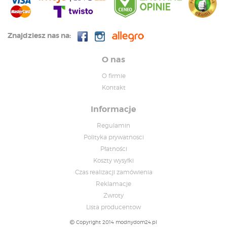
Znajdziesz nas na:
O nas
O firmie
Kontakt
Informacje
Regulamin
Polityka prywatnosci
Płatności
Koszty wysyłki
Czas realizacji zamówienia
Reklamacje
Zwroty
Lista producentow
Copyright 2014 modnydom24.pl