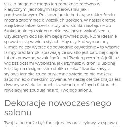
łask, dlatego nie mogło ich zabraknąć zarówno w
klasycznym, jednolitym tapicerowaniu, jak i
patchworkowym. Rozkoszując się herbatą w takim fotelu,
można zapomnieć o wszelkich troskach. W naszej ofercie
znajdziesz także krzesła, stoły oraz stoliki, niezbędne do
funkcjonalnego salonu o olśniewającym wykończeniu.
Użytecznym dodatkiem będą również pufy, które idealnie
sprawdzą się w wielu stylach. Aby uzyskać wymarzony
klimat, należy wybrać odpowiednie oświetlenie – to właśnie
lampy oraz lampki sprawiają, że światło jest bardziej ciepłe
lub rozproszone, w zależności od Twoich potrzeb. A jeśli już
widzisz oczami wyobraźni, jak trzymasz w dłoni ulubioną
książkę, na designerskim stoliku czeka filiżanka kawy, a
stylowa lampka rzuca przyjemne światło, to nie możesz
zapomnieć o miękkim dywanie. W naszej ofercie znajdziesz
dywany w wielu kolorach, kształtach, o różnych fakturach,
rewelacyjnie zbudują nastrój Twojego salonu.
Dekoracje nowoczesnego
salonu
Twój salon może być funkcjonalny oraz stylowy, za sprawą