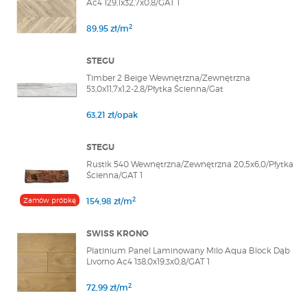
Ac4 129,1x32,7x0,8/GAT 1
2
89,95 zł/m
STEGU
Timber 2 Beige Wewnętrzna/Zewnętrzna
53,0x11,7x1,2-2,8/Płytka Ścienna/Gat
63,21 zł/opak
STEGU
Rustik 540 Wewnętrzna/Zewnętrzna 20,5x6,0/Płytka
Ścienna/GAT 1
2
Zamów próbkę
154,98 zł/m
SWISS KRONO
Platinium Panel Laminowany Milo Aqua Block Dąb
Livorno Ac4 138,0x19,3x0,8/GAT 1
2
72,99 zł/m