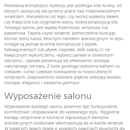
Podstawą kompozycji wystroju jest podłoga oraz ściany, od
których zazwyczaj zaczynamy prace nad niepowtarzalnym
wnętrzem. Niezależnie od tego, czy wolisz subtelny deseń,
czy klasyczne lub oryginalne wzory, dobrą propozycją dla
Twojego salonu jest tapeta flizelinowa, winylowa lub
papierowa. Tapeta ożywi wnętrze, jednocześnie budując
klimat, który lubisz. Mocnym trendem aranżacyjnym w stylu
vintage są jednak ścienne kompozycje z płytek
heksagonalnych lub płytek cegiełek. Jeśli zależy Ci na
klasycznym wykończeniu, wybierz panele w dowolnym
odcieniu – zawsze prezentują się efektownie, dodając
naturalnego klimatu. Z kolei podłoga wyłożona kaflami to
ciekawe i coraz częstsze rozwiązanie w nowoczesnych
wnętrzach. Odpowiednio dobrane pięknie odbijają światło,
dodając elegancji i wrażenia glamour.
Wyposażenie salonu
Wyposażenie każdego salonu powinno być funkcjonalne,
komfortowe i dopasowane do wybranego stylu. Wygodne
kanapy utrzymane w klimacie najnowszych trendów
aranżacyjnych doskonale wkomponują się w każde wnętrze.
W ostatnich latach fotele o wysokich oparciach powróciły do