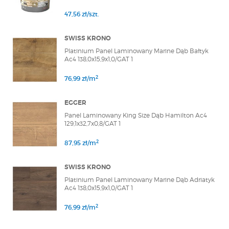
47,56 zł/szt.
SWISS KRONO
Platinium Panel Laminowany Marine Dąb Bałtyk
Ac4 138,0x15,9x1,0/GAT 1
2
76,99 zł/m
EGGER
Panel Laminowany King Size Dąb Hamilton Ac4
129,1x32,7x0,8/GAT 1
2
87,95 zł/m
SWISS KRONO
Platinium Panel Laminowany Marine Dąb Adriatyk
Ac4 138,0x15,9x1,0/GAT 1
2
76,99 zł/m