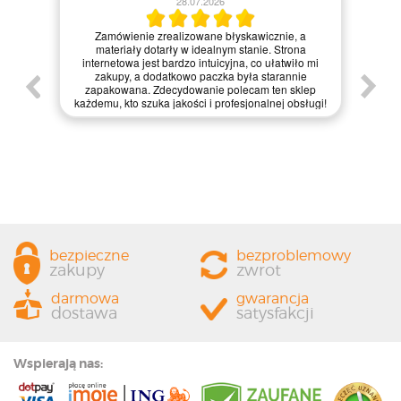
28.07.2026
Kie
Zamówienie zrealizowane błyskawicznie, a
pie,
nie
materiały dotarły w idealnym stanie. Strona
gi.
int
internetowa jest bardzo intuicyjna, co ułatwiło mi
enie
św
zakupy, a dodatkowo paczka była starannie
one.
kl
zapakowana. Zdecydowanie polecam ten sklep
prze
każdemu, kto szuka jakości i profesjonalnej obsługi!
bezpieczne
bezproblemowy
zakupy
zwrot
darmowa
gwarancja
dostawa
satysfakcji
Wspierają nas: