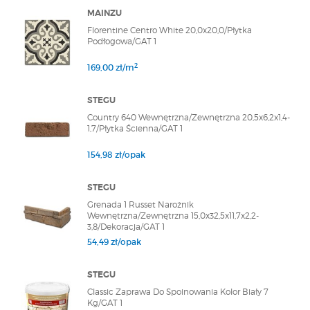
MAINZU
Florentine Centro White 20,0x20,0/Płytka
Podłogowa/GAT 1
2
169,00 zł/m
STEGU
Country 640 Wewnętrzna/Zewnętrzna 20,5x6,2x1,4-
1,7/Płytka Ścienna/GAT 1
154,98 zł/opak
STEGU
Grenada 1 Russet Narożnik
Wewnętrzna/Zewnętrzna 15,0x32,5x11,7x2,2-
3,8/Dekoracja/GAT 1
54,49 zł/opak
STEGU
Classic Zaprawa Do Spoinowania Kolor Biały 7
Kg/GAT 1