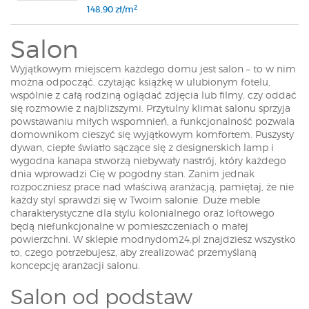
2
148,90 zł/m
Salon
Wyjątkowym miejscem każdego domu jest salon – to w nim
można odpocząć, czytając książkę w ulubionym fotelu,
wspólnie z całą rodziną oglądać zdjęcia lub filmy, czy oddać
się rozmowie z najbliższymi. Przytulny klimat salonu sprzyja
powstawaniu miłych wspomnień, a funkcjonalność pozwala
domownikom cieszyć się wyjątkowym komfortem. Puszysty
dywan, ciepłe światło sączące się z designerskich lamp i
wygodna kanapa stworzą niebywały nastrój, który każdego
dnia wprowadzi Cię w pogodny stan. Zanim jednak
rozpoczniesz prace nad właściwą aranżacją, pamiętaj, że nie
każdy styl sprawdzi się w Twoim salonie. Duże meble
charakterystyczne dla stylu kolonialnego oraz loftowego
będą niefunkcjonalne w pomieszczeniach o małej
powierzchni. W sklepie modnydom24.pl znajdziesz wszystko
to, czego potrzebujesz, aby zrealizować przemyślaną
koncepcję aranżacji salonu.
Salon od podstaw