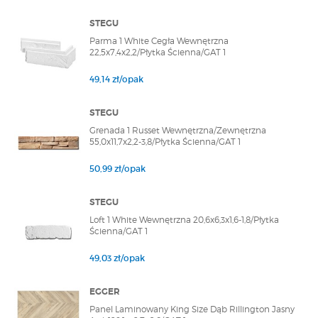
STEGU
Parma 1 White Cegła Wewnętrzna
22,5x7,4x2,2/Płytka Ścienna/GAT 1
49,14 zł/opak
STEGU
Grenada 1 Russet Wewnętrzna/Zewnętrzna
55,0x11,7x2,2-3,8/Płytka Ścienna/GAT 1
50,99 zł/opak
STEGU
Loft 1 White Wewnętrzna 20,6x6,3x1,6-1,8/Płytka
Ścienna/GAT 1
49,03 zł/opak
EGGER
Panel Laminowany King Size Dąb Rillington Jasny