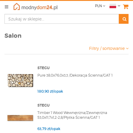
PLN
Salon
Filtry / sortowanie
STEGU
Pure 38,0x76,0x3,3 /Dekoracja Ścienna/GAT 1
180,90 zł/opak
STEGU
Timber 1 Wood Wewnętrzna/Zewnętrzna
53,0x11,7x1,2-2,8/Płytka Ścienna/GAT 1
63,79 zł/opak