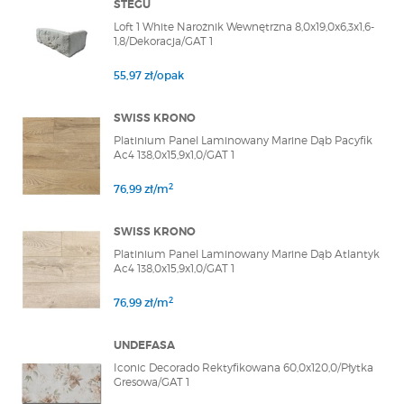
STEGU
Loft 1 White Narożnik Wewnętrzna 8,0x19,0x6,3x1,6-
1,8/Dekoracja/GAT 1
55,97 zł/opak
SWISS KRONO
Platinium Panel Laminowany Marine Dąb Pacyfik
Ac4 138,0x15,9x1,0/GAT 1
2
76,99 zł/m
SWISS KRONO
Platinium Panel Laminowany Marine Dąb Atlantyk
Ac4 138,0x15,9x1,0/GAT 1
2
76,99 zł/m
UNDEFASA
Iconic Decorado Rektyfikowana 60,0x120,0/Płytka
Gresowa/GAT 1