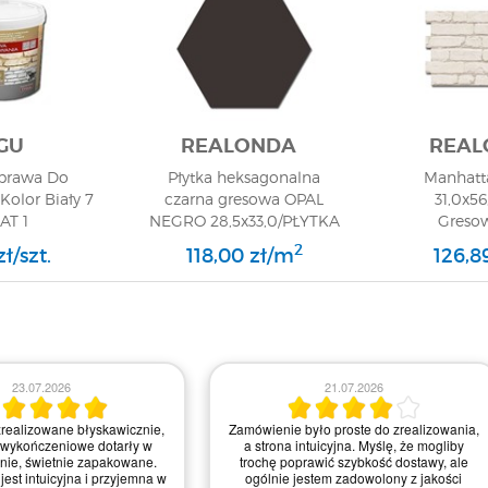
GU
REALONDA
REAL
aprawa Do
Płytka heksagonalna
Manhatt
olor Biały 7
czarna gresowa OPAL
31,0x56
AT 1
NEGRO 28,5x33,0/PŁYTKA
Greso
GRESOWA/GAT 1
2
ł/szt.
118,00 zł/m
126,8
23.07.2026
21.07.2026
realizowane błyskawicznie,
Zamówienie było proste do zrealizowania,
 wykończeniowe dotarły w
a strona intuicyjna. Myślę, że mogliby
anie, świetnie zapakowane.
trochę poprawić szybkość dostawy, ale
jest intuicyjna i przyjemna w
ogólnie jestem zadowolony z jakości