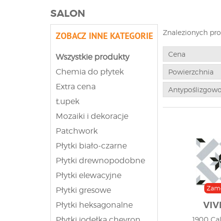
SALON
Znalezionych pr
ZOBACZ INNE KATEGORIE
Cena
Wszystkie produkty
Chemia do płytek
Powierzchnia
Extra cena
Antypoślizgow
Łupek
Mozaiki i dekoracje
Patchwork
Płytki biało-czarne
Płytki drewnopodobne
Płytki elewacyjne
Zam
Płytki gresowe
VIV
Płytki heksagonalne
Płytki jodełka chevron
1900 Cal