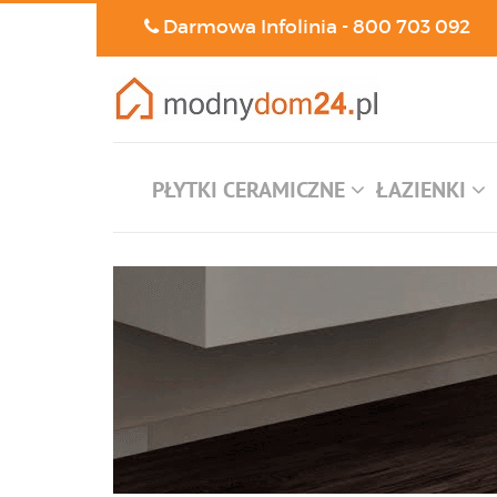
Darmowa Infolinia -
800 703 092
PŁYTKI CERAMICZNE
ŁAZIENKI