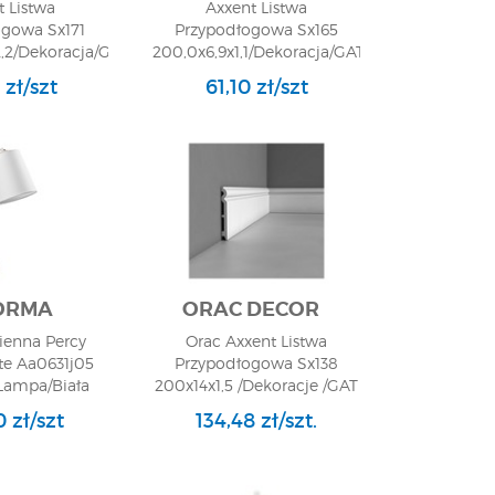
t Listwa
Axxent Listwa
ogowa Sx171
Przypodłogowa Sx165
,2/Dekoracja/GAT
200,0x6,9x1,1/Dekoracja/GAT
1
1
 zł/szt
61,10 zł/szt
ORMA
ORAC DECOR
ienna Percy
Orac Axxent Listwa
te Aa0631j05
Przypodłogowa Sx138
/Lampa/Biała
200x14x1,5 /Dekoracje /GAT
1
 zł/szt
134,48 zł/szt.