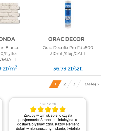
ONDA
ORAC DECOR
an Blanco
Orac Decofix Pro Fdp500
,0/Płytka
310ml /Klej /GAT 1
wa/GAT 1
2
9 zł/m
36,73 zł/szt.
Dalej
2
3
1
03.0
16.07.2026
Obsługa była bardz
Zakupy w tym sklepie to czysta
na każdym etapie re
przyjemność! Strona jest intuicyjna, a
Kontakt przebiegał 
dostawa błyskawiczna. Każdy element
pytania i wątpliw
dotarł w nienaruszonym stanie, świetnie