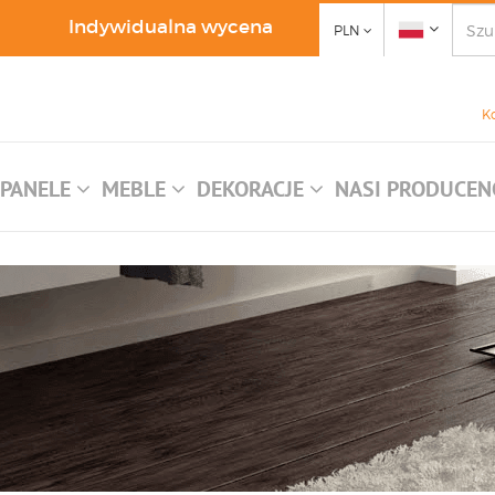
Indywidualna wycena
PLN
K
PANELE
MEBLE
DEKORACJE
NASI PRODUCEN