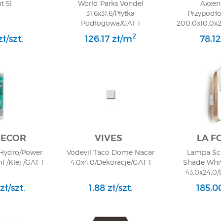
t 5l
World Parks Vondel
Axxen
31,6x31,6/Płytka
Przypodł
Podłogowa/GAT 1
200,0x10,0x2
2
ł/szt.
126,17 zł/m
78,12
DECOR
VIVES
LA F
 Hydro/Power
Vodevil Taco Dome Nacar
Lampa Śc
/Klej /GAT 1
4,0x4,0/Dekoracje/GAT 1
Shade Whi
43,0x24,0
zł/szt.
1,88 zł/szt.
185,00