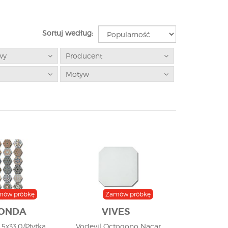
Sortuj według:
wy
Producent
Motyw
mów próbkę
Zamów próbkę
ONDA
VIVES
,5x33,0/Płytka
Vodevil Octogono Nacar