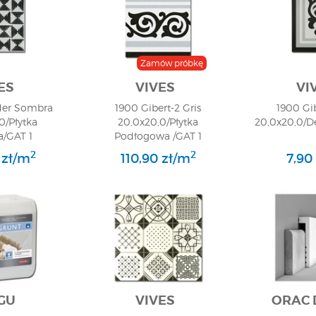
Zamów próbkę
ES
VIVES
VI
der Sombra
1900 Gibert-2 Gris
1900 Gib
0/Płytka
20,0x20,0/Płytka
20,0x20,0/D
/GAT 1
Podłogowa /GAT 1
2
2
 zł/m
110,90 zł/m
7,90 
GU
VIVES
ORAC 