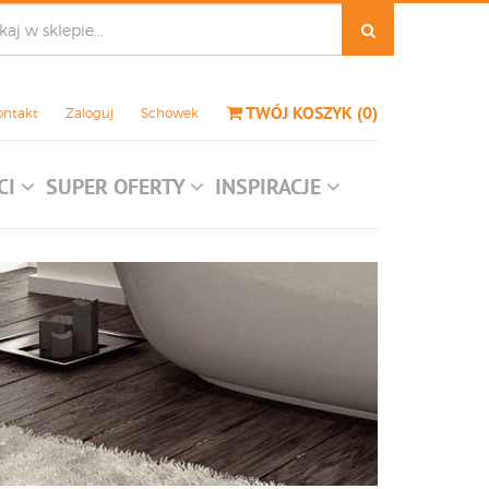
TWÓJ KOSZYK
(
0
)
ontakt
Zaloguj
Schowek
CI
SUPER OFERTY
INSPIRACJE