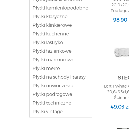
20,0x20,
Płytki kamieniopodobne
Podłogow
Płytki klasyczne
98,90
Płytki klinkierowe
Płytki kuchenne
Płytki lastryko
Płytki łazienkowe
Płytki marmurowe
Płytki metro
Płytki na schody i tarasy
STE
Płytki nowoczesne
Loft 1 White
20,6x6,3x1,6
Płytki podłogowe
Ścienna
Płytki techniczne
49,03 
Płytki vintage