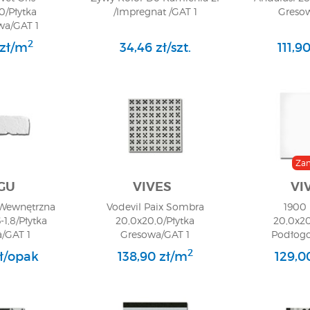
0/Płytka
/Impregnat /GAT 1
Greso
a/GAT 1
2
 zł/m
34,46 zł/szt.
111,9
Za
GU
VIVES
VI
 Wewnętrzna
Vodevil Paix Sombra
1900
-1,8/Płytka
20,0x20,0/Płytka
20,0x20
/GAT 1
Gresowa/GAT 1
Podłogo
2
zł/opak
138,90 zł/m
129,0