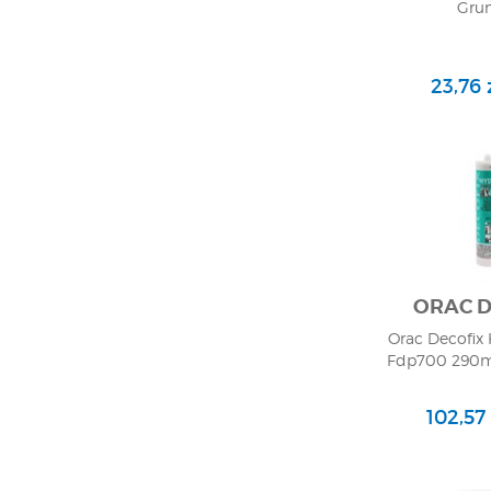
Grun
23,76 z
ORAC 
Orac Decofix
Fdp700 290ml 
102,57 