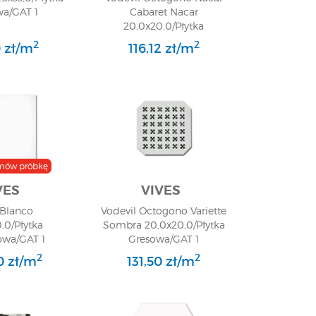
wa/GAT 1
Cabaret Nacar
20,0x20,0/Płytka
Gresowa/GAT 1
2
2
0 zł/m
116,12 zł/m
mów próbkę
VES
VIVES
 Blanco
Vodevil Octogono Variette
,0/Płytka
Sombra 20,0x20,0/Płytka
wa/GAT 1
Gresowa/GAT 1
2
2
0 zł/m
131,50 zł/m