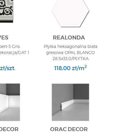
VES
REALONDA
ert-3 Gris
Płytka heksagonalna biała
ekoracja/GAT 1
gresowa OPAL BLANCO
28,5x33,0/PŁYTKA
GRESOWA/GAT 1
2
zł/szt.
118,00 zł/m
DECOR
ORAC DECOR