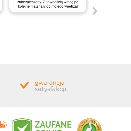
wyjaśnione. Realiz
zabezpieczony. Z pewnością wrócę po
naprawdę błyskawicz
kolejne materiały do mojego wnętrza!
dużym pozytywnym 
został perfekcyjn
palecie, dzięki cze
stanie. To właś
zabezpieczenie prze
obawiałem, dlatego 
staranność w przyg
Zdecydowanie po
pewnością skorz
pono
gwarancja
satysfakcji