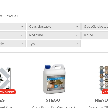
oduktów:
51
Czas dostawy
Sposób dosta
Rozmiar
Kolor
ość
Typ
ów próbkę
Za
ES
STEGU
REAL
vet Gris
Żywy Kolor Do Kamienia 2l
Andalusi 28