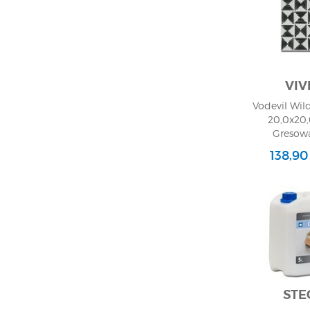
VIV
Vodevil Wil
20,0x20,
Gresowa
138,90
STE