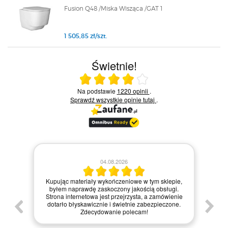
Fusion Q48 /Miska Wisząca /GAT 1
1 505,85 zł/szt.
Świetnie!
Ocena średnia 4 na 5
Na podstawie
1220 opinii
.
Sprawdź wszystkie opinie
tutaj
.
04.08.2026
y z
ła
Kupując materiały wykończeniowe w tym sklepie,
ne i
byłem naprawdę zaskoczony jakością obsługi.
int
Strona internetowa jest przejrzysta, a zamówienie
głem
dotarło błyskawicznie i świetnie zabezpieczone.
za
.
Zdecydowanie polecam!
każd
kto