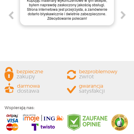
Kupując materiały wykończeniowe w tym sklepie,
mat
 i
byłem naprawdę zaskoczony jakością obsługi.
inter
Strona internetowa jest przejrzysta, a zamówienie
zak
em
dotarło błyskawicznie i świetnie zabezpieczone.
zapa
Zdecydowanie polecam!
każdemu
o
bezpieczne
bezproblemowy
zakupy
zwrot
darmowa
gwarancja
dostawa
satysfakcji
Wspierają nas: