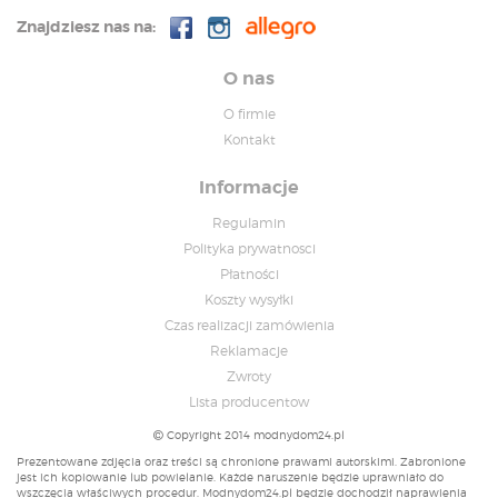
Znajdziesz nas na:
O nas
O firmie
Kontakt
Informacje
Regulamin
Polityka prywatnosci
Płatności
Koszty wysyłki
Czas realizacji zamówienia
Reklamacje
Zwroty
Lista producentow
Copyright 2014 modnydom24.pl
Prezentowane zdjęcia oraz treści są chronione prawami autorskimi. Zabronione
jest ich kopiowanie lub powielanie. Każde naruszenie będzie uprawniało do
wszczęcia właściwych procedur. Modnydom24.pl będzie dochodził naprawienia