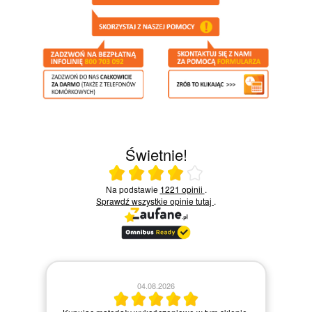
Świetnie!
Ocena średnia 4 na 5
Na podstawie
1221 opinii
.
Sprawdź wszystkie opinie
tutaj
.
04.08.2026
z
Za