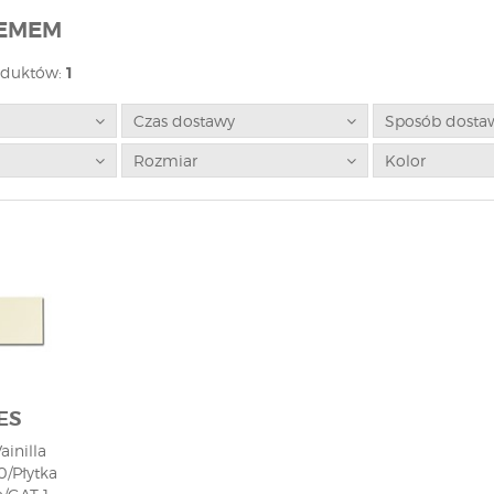
REMEM
oduktów:
1
Czas dostawy
Sposób dosta
Rozmiar
Kolor
ES
ainilla
0/Płytka