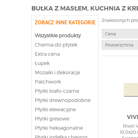
BUŁKA Z MASŁEM, KUCHNIA Z K
Znalezionych pr
ZOBACZ INNE KATEGORIE
Cena
Wszystkie produkty
Chemia do płytek
Powierzchnia
Extra cena
Łupek
Mozaiki i dekoracje
Patchwork
Płytki biało-czarne
Płytki drewnopodobne
Płytki elewacyjne
VIV
Płytki gresowe
Rivoli V
Płytki heksagonalne
10,0x20,
Płytki jodełka chevron