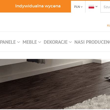
Indywidualna wycena
PLN
K
PANELE
MEBLE
DEKORACJE
NASI PRODUCEN