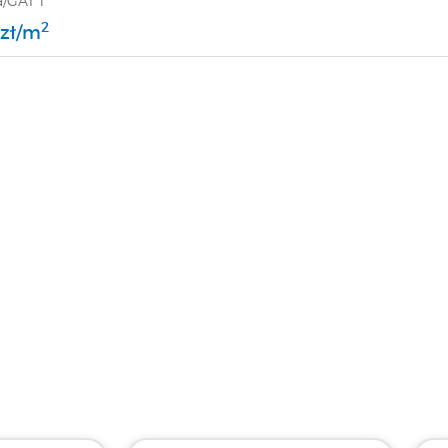
/GAT 1
2
 zł/m