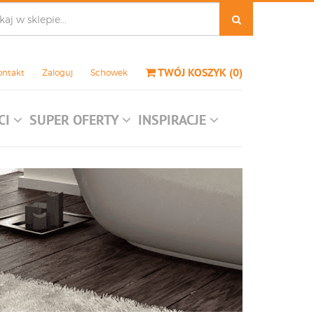
TWÓJ KOSZYK
(
0
)
ontakt
Zaloguj
Schowek
CI
SUPER OFERTY
INSPIRACJE