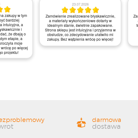
23.07.2026
21.07.2026
realizowane błyskawicznie,
Zamówienie było proste do zrealizowania,
 wykończeniowe dotarły w
a strona intuicyjna. Myślę, że mogliby
anie, świetnie zapakowane.
trochę poprawić szybkość dostawy, ale
jest intuicyjna i przyjemna w
ogólnie jestem zadowolony z jakości
 zdecydowanie ułatwiło mi
materiałów i obsługi – zasługują na
wątpienia wrócę po więcej!
mocne cztery gwiazdki!
ezproblemowy
darmowa
wrot
dostawa