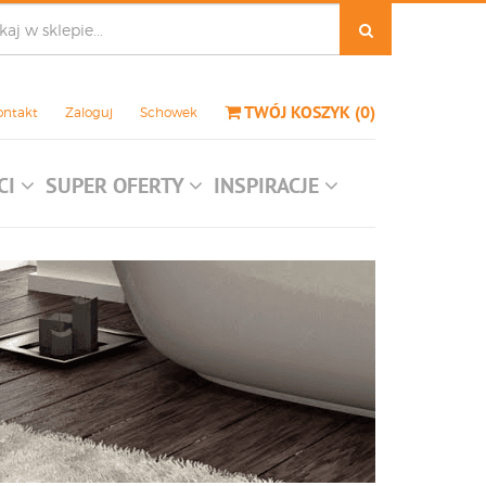
TWÓJ KOSZYK
(
0
)
ontakt
Zaloguj
Schowek
CI
SUPER OFERTY
INSPIRACJE