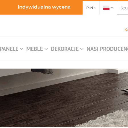
Indywidualna wycena
PLN
K
PANELE
MEBLE
DEKORACJE
NASI PRODUCEN