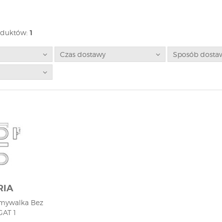
oduktów:
1
Czas dostawy
Sposób dosta
RIA
mywalka Bez
GAT 1