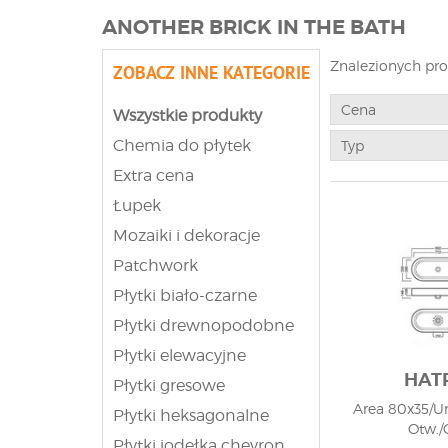
ANOTHER BRICK IN THE BATH
Znalezionych pr
ZOBACZ INNE KATEGORIE
Cena
Wszystkie produkty
Chemia do płytek
Typ
Extra cena
Łupek
Mozaiki i dekoracje
Patchwork
Płytki biało-czarne
Płytki drewnopodobne
Płytki elewacyjne
HAT
Płytki gresowe
Area 80x35/U
Płytki heksagonalne
Otw./
Płytki jodełka chevron