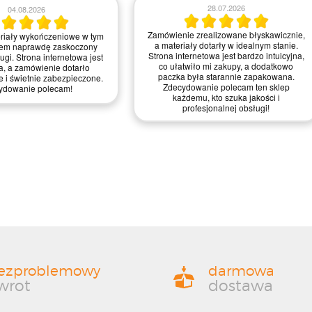
23.07.2026
21.07.2026
realizowane błyskawicznie,
Zamówienie było proste do zrealizowania,
 wykończeniowe dotarły w
a strona intuicyjna. Myślę, że mogliby
anie, świetnie zapakowane.
trochę poprawić szybkość dostawy, ale
jest intuicyjna i przyjemna w
ogólnie jestem zadowolony z jakości
 zdecydowanie ułatwiło mi
materiałów i obsługi – zasługują na
wątpienia wrócę po więcej!
mocne cztery gwiazdki!
ezproblemowy
darmowa
wrot
dostawa