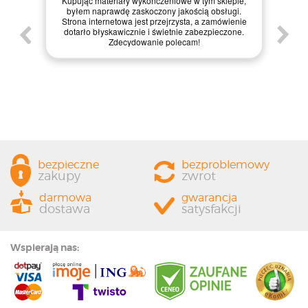
jąc materiały wykończeniowe w tym sklepie,
materiały dotarły w id
em naprawdę zaskoczony jakością obsługi.
internetowa jest bardzo i
a internetowa jest przejrzysta, a zamówienie
zakupy, a dodatkowo p
rło błyskawicznie i świetnie zabezpieczone.
zapakowana. Zdecydowa
Zdecydowanie polecam!
każdemu, kto szuka jakości
bezpieczne
bezproblemowy
zakupy
zwrot
darmowa
gwarancja
dostawa
satysfakcji
Wspierają nas: