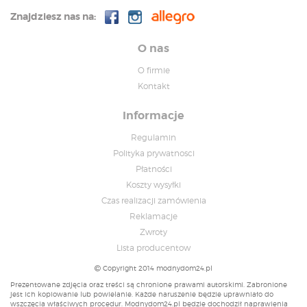
Znajdziesz nas na:
O nas
O firmie
Kontakt
Informacje
Regulamin
Polityka prywatnosci
Płatności
Koszty wysyłki
Czas realizacji zamówienia
Reklamacje
Zwroty
Lista producentow
Copyright 2014 modnydom24.pl
Prezentowane zdjęcia oraz treści są chronione prawami autorskimi. Zabronione
jest ich kopiowanie lub powielanie. Każde naruszenie będzie uprawniało do
wszczęcia właściwych procedur. Modnydom24.pl będzie dochodził naprawienia