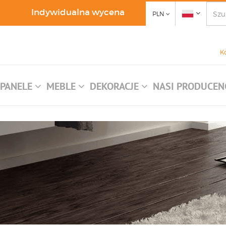
Indywidualna wycena
PLN
K
PANELE
MEBLE
DEKORACJE
NASI PRODUCEN