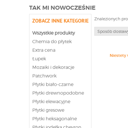
TAK MI NOWOCZEŚNIE
Znalezionych pr
ZOBACZ INNE KATEGORIE
Sposób dostaw
Wszystkie produkty
Chemia do płytek
Extra cena
Niestety 
Łupek
Mozaiki i dekoracje
Patchwork
Płytki biało-czarne
Płytki drewnopodobne
Płytki elewacyjne
Płytki gresowe
Płytki heksagonalne
Płytki jodełka chevron