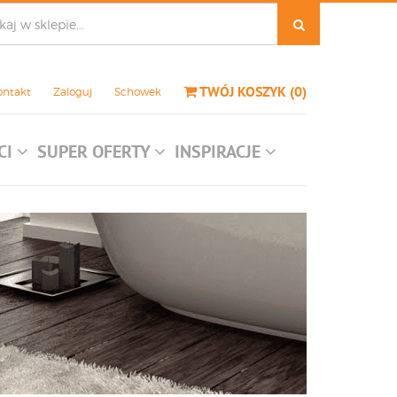
TWÓJ KOSZYK
(
0
)
ontakt
Zaloguj
Schowek
CI
SUPER OFERTY
INSPIRACJE