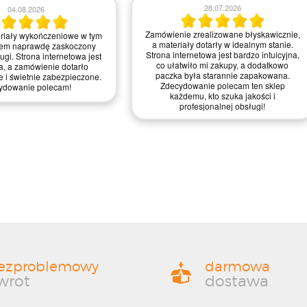
23.07.2026
21.07.2026
realizowane błyskawicznie,
Zamówienie było proste do zrealizowania,
 wykończeniowe dotarły w
a strona intuicyjna. Myślę, że mogliby
anie, świetnie zapakowane.
trochę poprawić szybkość dostawy, ale
jest intuicyjna i przyjemna w
ogólnie jestem zadowolony z jakości
 zdecydowanie ułatwiło mi
materiałów i obsługi – zasługują na
wątpienia wrócę po więcej!
mocne cztery gwiazdki!
ezproblemowy
darmowa
wrot
dostawa