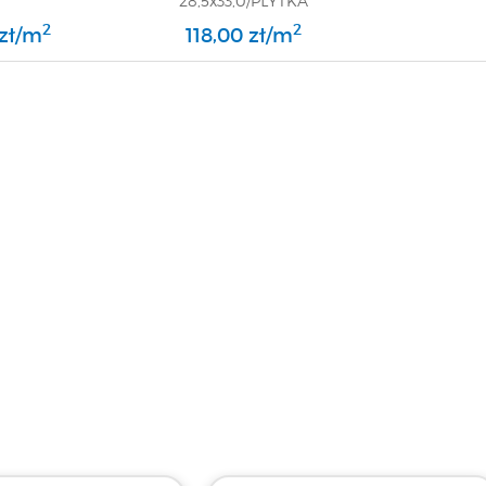
28,5x33,0/PŁYTKA
GRESOWA/GAT 1
2
2
 zł/m
118,00 zł/m