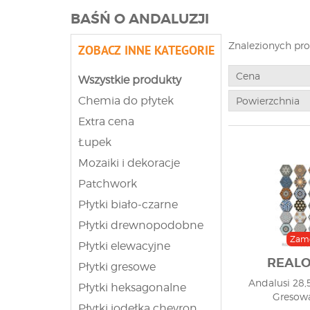
BAŚŃ O ANDALUZJI
Znalezionych pr
ZOBACZ INNE KATEGORIE
Cena
Wszystkie produkty
Chemia do płytek
Powierzchnia
Extra cena
Łupek
Mozaiki i dekoracje
Patchwork
Płytki biało-czarne
Płytki drewnopodobne
Zam
Płytki elewacyjne
REAL
Płytki gresowe
Andalusi 28,5
Płytki heksagonalne
Gresowa
Płytki jodełka chevron