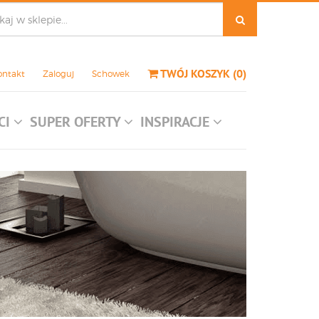
TWÓJ KOSZYK
(
0
)
ontakt
Zaloguj
Schowek
CI
SUPER OFERTY
INSPIRACJE