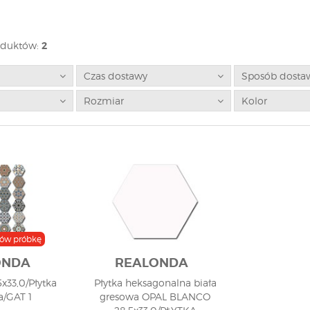
oduktów:
2
Czas dostawy
Sposób dosta
Rozmiar
Kolor
ów próbkę
ONDA
REALONDA
x33,0/Płytka
Płytka heksagonalna biała
/GAT 1
gresowa OPAL BLANCO