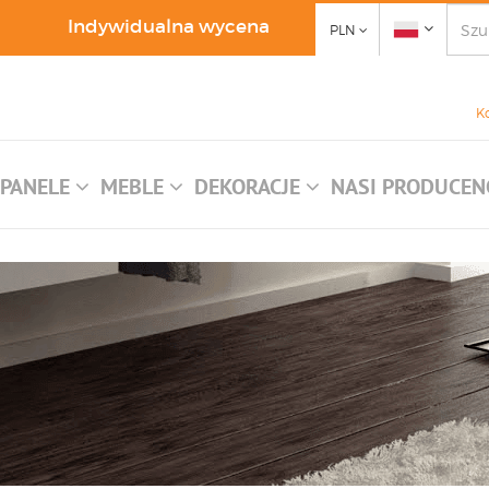
Indywidualna wycena
PLN
K
PANELE
MEBLE
DEKORACJE
NASI PRODUCEN