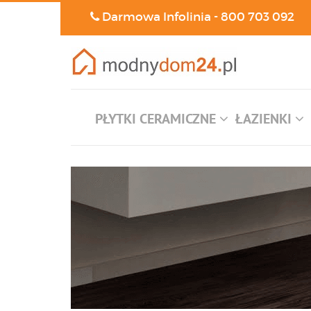
Darmowa Infolinia -
800 703 092
PŁYTKI CERAMICZNE
ŁAZIENKI