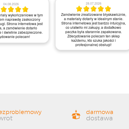
23.07.2026
21.07.2026
realizowane błyskawicznie,
Zamówienie było proste do zrealizowania,
 wykończeniowe dotarły w
a strona intuicyjna. Myślę, że mogliby
anie, świetnie zapakowane.
trochę poprawić szybkość dostawy, ale
jest intuicyjna i przyjemna w
ogólnie jestem zadowolony z jakości
 zdecydowanie ułatwiło mi
materiałów i obsługi – zasługują na
wątpienia wrócę po więcej!
mocne cztery gwiazdki!
ezproblemowy
darmowa
wrot
dostawa