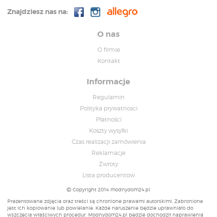
Znajdziesz nas na:
O nas
O firmie
Kontakt
Informacje
Regulamin
Polityka prywatnosci
Płatności
Koszty wysyłki
Czas realizacji zamówienia
Reklamacje
Zwroty
Lista producentow
Copyright 2014 modnydom24.pl
Prezentowane zdjęcia oraz treści są chronione prawami autorskimi. Zabronione
jest ich kopiowanie lub powielanie. Każde naruszenie będzie uprawniało do
wszczęcia właściwych procedur. Modnydom24.pl będzie dochodził naprawienia