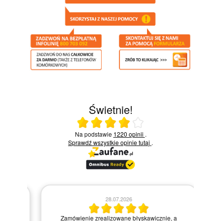
Świetnie!
Ocena średnia 4 na 5
Na podstawie
1220 opinii
.
Sprawdź wszystkie opinie
tutaj
.
28.07.2026
Kie
Zamówienie zrealizowane błyskawicznie, a