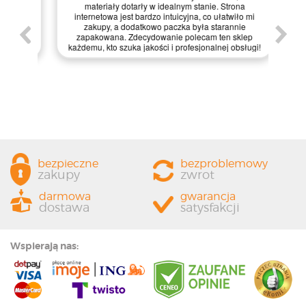
pie,
nie
materiały dotarły w idealnym stanie. Strona
gi.
int
internetowa jest bardzo intuicyjna, co ułatwiło mi
enie
św
zakupy, a dodatkowo paczka była starannie
one.
kl
zapakowana. Zdecydowanie polecam ten sklep
prze
każdemu, kto szuka jakości i profesjonalnej obsługi!
bezpieczne
bezproblemowy
zakupy
zwrot
darmowa
gwarancja
dostawa
satysfakcji
Wspierają nas: