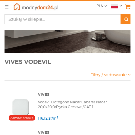
PLN
VIVES VODEVIL
Filtry / sortowanie
VIVES
Vodevil Octogono Nacar Cabaret Nacar
20,0x20,0/Płytka Gresowa/GAT 1
2
Zamów próbkę
116,12 zł/m
VIVES