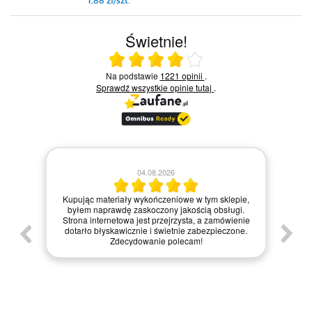
1,88 zł/szt.
Świetnie!
Ocena średnia 4 na 5
Na podstawie
1221 opinii
.
Sprawdź wszystkie opinie
tutaj
.
04.08.2026
Zamówie
Kupując materiały wykończeniowe w tym sklepie,
materia
byłem naprawdę zaskoczony jakością obsługi.
internetow
Strona internetowa jest przejrzysta, a zamówienie
zakupy,
dotarło błyskawicznie i świetnie zabezpieczone.
zapakowa
Zdecydowanie polecam!
każdemu, kt