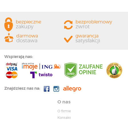
bezpieczne
bezproblemowy
zakupy
zwrot
darmowa
gwarancja
dostawa
satysfakcji
Wspierają nas:
Znajdziesz nas na:
O nas
O firmie
Kontakt