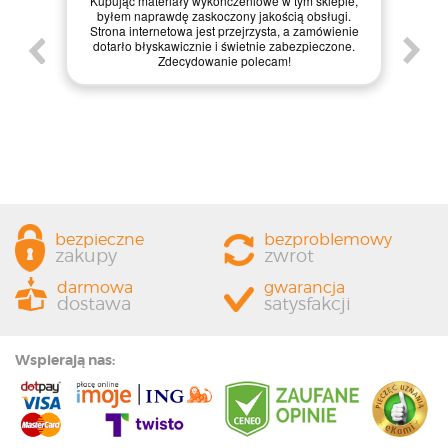
Kupując materiały wykończeniowe w tym sklepie,
materiały dota
byłem naprawdę zaskoczony jakością obsługi.
internetowa jest 
Strona internetowa jest przejrzysta, a zamówienie
zakupy, a dod
dotarło błyskawicznie i świetnie zabezpieczone.
zapakowana. Zd
Zdecydowanie polecam!
każdemu, kto szuka
bezpieczne
bezproblemowy
zakupy
zwrot
darmowa
gwarancja
dostawa
satysfakcji
Wspierają nas: