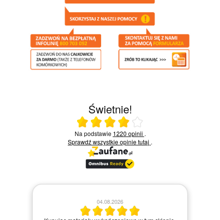
Świetnie!
Ocena średnia 4 na 5
Na podstawie
1220 opinii
.
Sprawdź wszystkie opinie
tutaj
.
04.08.2026
Zamówienie zr