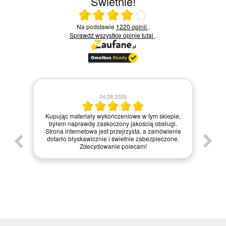
Świetnie!
Ocena średnia 4 na 5
Na podstawie
1220 opinii
.
Sprawdź wszystkie opinie
tutaj
.
04.08.2026
z
Za
Kupując materiały wykończeniowe w tym sklepie,
mat
 i
byłem naprawdę zaskoczony jakością obsługi.
inter
Strona internetowa jest przejrzysta, a zamówienie
zak
em
dotarło błyskawicznie i świetnie zabezpieczone.
zapa
Zdecydowanie polecam!
każdemu
o