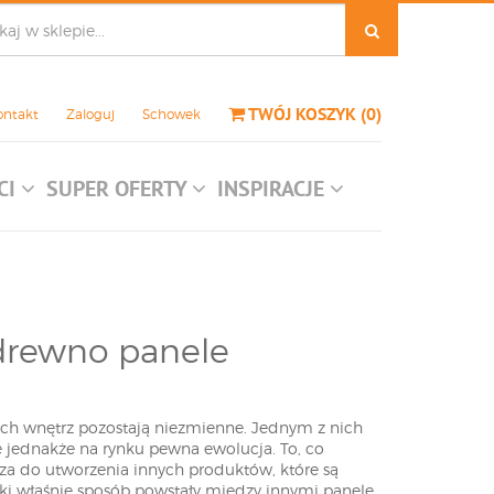
TWÓJ KOSZYK
(
0
)
ontakt
Zaloguj
Schowek
CI
SUPER OFERTY
INSPIRACJE
 drewno panele
ych wnętrz pozostają niezmienne. Jednym z nich
e jednakże na rynku pewna ewolucja. To, co
za do utworzenia innych produktów, które są
taki właśnie sposób powstały między innymi panele