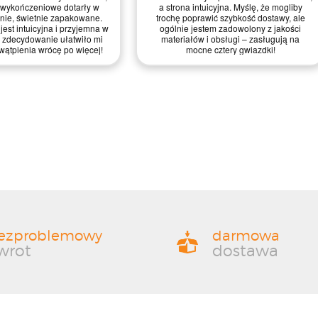
 wykończeniowe dotarły w
a strona intuicyjna. Myślę, że mogliby
anie, świetnie zapakowane.
trochę poprawić szybkość dostawy, ale
jest intuicyjna i przyjemna w
ogólnie jestem zadowolony z jakości
 zdecydowanie ułatwiło mi
materiałów i obsługi – zasługują na
wątpienia wrócę po więcej!
mocne cztery gwiazdki!
ezproblemowy
darmowa
wrot
dostawa