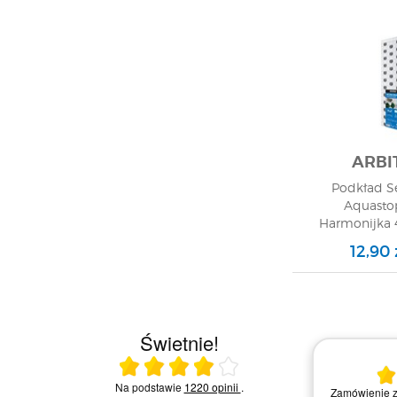
ARBI
Podkład S
Aquasto
Harmonijka 4
GAT
12,90
Świetnie!
25.07.2026
Ocena średnia 4 na 5
Na podstawie
1220 opinii
.
znie,
Kiedy zdecydowałem się na zakupy w tym
Zamówienie z