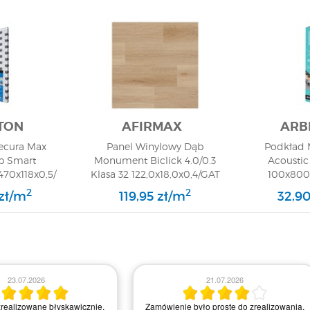
TON
AFIRMAX
ARB
ecura Max
Panel Winylowy Dąb
Podkład 
p Smart
Monument Biclick 4.0/0.3
Acoustic
70x118x0,5/
Klasa 32 122,0x18,0x0,4/GAT
100x800
 1
1
2
2
 zł/m
119,95 zł/m
32,90
23.07.2026
21.07.2026
realizowane błyskawicznie,
Zamówienie było proste do zrealizowania,