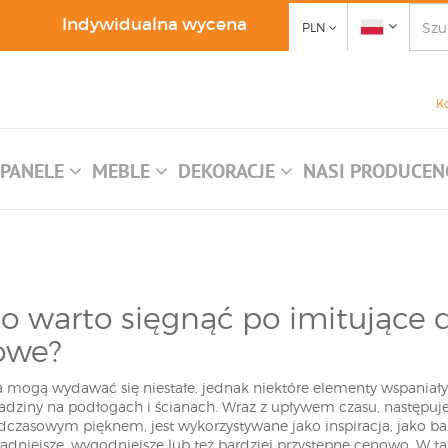
Indywidualna wycena
PLN
K
PANELE
MEBLE
DEKORACJE
NASI PRODUCEN
o warto sięgnąć po imitujące
owe?
 mogą wydawać się niestałe, jednak niektóre elementy wspaniał
adziny na podłogach i ścianach. Wraz z upływem czasu, następuj
dczasowym pięknem, jest wykorzystywane jako inspiracja, jako ba
e ładniejsze, wygodniejsze lub też bardziej przystępne cenowo. W 