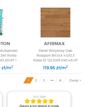
ITON
AFIRMAX
Multiprotec
Panel Winylowy Dąb
 3w1 Rolka
Rossport Biclick 4.0/0.3
x0,2/GAT 1
Klasa 32 122,0x18,0x0,4/GAT
1
2
2
 zł/m
119,95 zł/m
Dalej
8
2
3
1
03.0
16.07.2026
Obsługa była bardz
Zakupy w tym sklepie to czysta