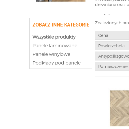
drewniane oraz 
Różne r
Znalezionych pr
ZOBACZ INNE KATEGORIE
Na rynku istniej
uniwersalnego, i
Cena
Wszystkie produkty
popularnością na
paneli drewniany
Panele laminowane
Powierzchnia
listewki natural
Panele winylowe
laminowanym papi
Antypoślizgow
trwałość. Dobrą 
Podkłady pod panele
budujący struktur
Pomieszczenie
W jakic
drewno
Wiele osób zastan
postawione pytan
naśladujące, są
uogólnienie, gdyż
intensywności). N
istnieją też i ta