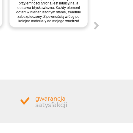
na każdym etapie re
przyjemność! Strona jest intuicyjna, a
Kontakt przebiegał 
dostawa błyskawiczna. Każdy element
pytania i wątpliw
dotarł w nienaruszonym stanie, świetnie
wyjaśnione. Realiz
zabezpieczony. Z pewnością wrócę po
naprawdę błyskawicz
kolejne materiały do mojego wnętrza!
dużym pozytywnym 
został perfekcyjn
palecie, dzięki cze
stanie. To właś
zabezpieczenie prze
obawiałem, dlatego 
staranność w przyg
Zdecydowanie po
pewnością skorz
pono
gwarancja
satysfakcji