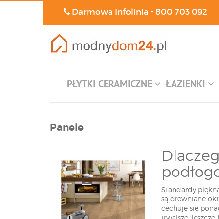
Darmowa Infolinia -
800 703 092
PŁYTKI CERAMICZNE
ŁAZIENKI
Panele
Dlaczeg
podłog
Standardy piękna
są drewniane okł
cechuje się pona
trwalsze, jeszcz