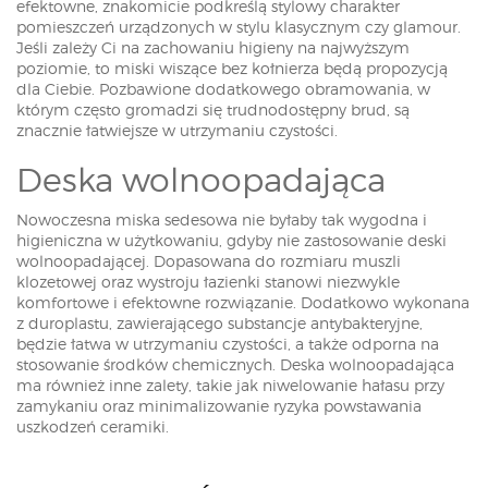
efektowne, znakomicie podkreślą stylowy charakter
pomieszczeń urządzonych w stylu klasycznym czy glamour.
Jeśli zależy Ci na zachowaniu higieny na najwyższym
poziomie, to miski wiszące bez kołnierza będą propozycją
dla Ciebie. Pozbawione dodatkowego obramowania, w
którym często gromadzi się trudnodostępny brud, są
znacznie łatwiejsze w utrzymaniu czystości.
Deska wolnoopadająca
Nowoczesna miska sedesowa nie byłaby tak wygodna i
higieniczna w użytkowaniu, gdyby nie zastosowanie deski
wolnoopadającej. Dopasowana do rozmiaru muszli
klozetowej oraz wystroju łazienki stanowi niezwykle
komfortowe i efektowne rozwiązanie. Dodatkowo wykonana
z duroplastu, zawierającego substancje antybakteryjne,
będzie łatwa w utrzymaniu czystości, a także odporna na
stosowanie środków chemicznych. Deska wolnoopadająca
ma również inne zalety, takie jak niwelowanie hałasu przy
zamykaniu oraz minimalizowanie ryzyka powstawania
uszkodzeń ceramiki.