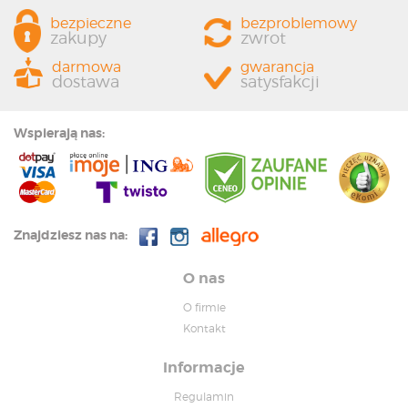
bezpieczne
bezproblemowy
zakupy
zwrot
darmowa
gwarancja
dostawa
satysfakcji
Wspierają nas:
Znajdziesz nas na:
O nas
O firmie
Kontakt
Informacje
Regulamin