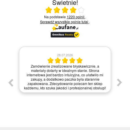
Świetnie!
Ocena średnia 4 na 5
Na podstawie
1220 opinii
.
Sprawdź wszystkie opinie
tutaj
.
28.07.2026
Kie
Zamówienie zrealizowane błyskawicznie, a
pie,
nie
materiały dotarły w idealnym stanie. Strona
gi.
int
internetowa jest bardzo intuicyjna, co ułatwiło mi
enie
św
zakupy, a dodatkowo paczka była starannie
one.
kl
zapakowana. Zdecydowanie polecam ten sklep
prze
każdemu, kto szuka jakości i profesjonalnej obsługi!