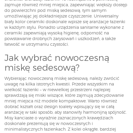
zajmuje również mniej miejsca, zapewniając większy dostęp
do powierzchni pod miską sedesową, tym samym
umożliwiając jej dokładniejsze czyszczenie. Uniwersalny
biały kolor ceramiki doskonale wpisze się aranżacje łazienki
w każdym stylu. Ponadto urządzenia sanitarne wykonane z
ceramiki zapewniają wysoką higienę, odporność na
powstawanie drobnych zarysowań i uszkodzeń, a także
łatwość w utrzymaniu czystości.
Jak wybrać nowoczesną
miskę sedesową?
Wybierając nowoczesną miskę sedesową, należy zwrócić
uwagę na kilka istotnych kwestii. Przede wszystkim na
wielkość łazienki – w niewielkiej przestrzeni najlepiej
sprawdzają się miski wiszące, które zajmują zdecydowanie
mniej miejsca niż modele kompaktowe. Warto również
dobrać kształt oraz design toalety wpisujący się w całą
aranżację w taki sposób, aby stanowiły harmonijną spójność.
Misy kanciaste o wyraźnie zaznaczonych krawędziach
doskonale prezentują się w nowoczesnych i
minimalistycznych łazienkach. Z kolei okrągłe, bardziej