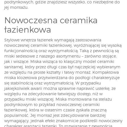
podtynkowych, gdzie znajdziesz wszystko, co niezbędne do
jej montażu.
Nowoczesna ceramika
łazienkowa
Stylowe wnętrza łazienek wymagają zastosowania
nowoczesnej ceramiki łazienkowej, wyróżniającej się wysoką
funkcjonalnością oraz wytrzymałością. Taką z pewnością są
miski sedesowe z naszego asortymentu – zarówno stojące,
jak i wiszące. Miska wisząca to klasyczny model ceramiki
sanitarnej, który przez długi czas był najczęściej wybieranym
ze względu na proste kształty i łatwy montaż. Kompaktowa
miska klozetowa przytwierdzana do podłogi charakteryzuje
się stabilnością oraz wytrzymałością. W przypadku
jakiejkolwiek awarii można sprawnie naprawić usterkę, ze
względu na zdecydowanie łatwiejszy dostęp, niż w
przypadku miski wiszącej. Miska montowana na stelażu
podtynkowym to przykład nowoczesnej ceramiki
łazienkowej, która w ostatnim czasie zyskała znaczną
popularność. Jej montaż jest zdecydowanie bardziej
wymagający, jednak efekt znakomicie podkreśli nowoczesny
charakter aranżacji łazienki. To rozwiązanie z pewnością