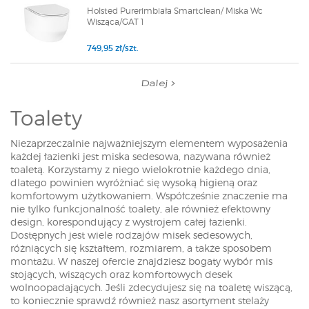
Holsted Purerimbiała Smartclean/ Miska Wc
Wisząca/GAT 1
749,95 zł/szt.
Dalej
Toalety
Niezaprzeczalnie najważniejszym elementem wyposażenia
każdej łazienki jest miska sedesowa, nazywana również
toaletą. Korzystamy z niego wielokrotnie każdego dnia,
dlatego powinien wyróżniać się wysoką higieną oraz
komfortowym użytkowaniem. Współcześnie znaczenie ma
nie tylko funkcjonalność toalety, ale również efektowny
design, korespondujący z wystrojem całej łazienki.
Dostępnych jest wiele rodzajów misek sedesowych,
różniących się kształtem, rozmiarem, a także sposobem
montażu. W naszej ofercie znajdziesz bogaty wybór mis
stojących, wiszących oraz komfortowych desek
wolnoopadających. Jeśli zdecydujesz się na toaletę wiszącą,
to koniecznie sprawdź również nasz asortyment stelaży