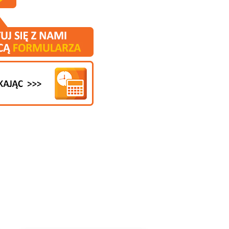
z naszego katalogu!
ramiczne na ścianę, ale i wiele innych rodzajów
aras, ale czy słyszeli kiedyś Państwo o
ane. Warto więc przyjrzeć się, jakie płytki
się praktycznie w każdym jednym pomieszczeniu,
turalny materiał. Wykończenie podłogi materiałem
orowanego na stylu vintage, wnętrza. Oczywiście
tycznie każdego pomieszczenia. Jest to dobra
tnieją takie płytki ceramiczne ścienne, choć w
ładać na podłodze. Warto więc przeanalizować
ę specyfikacji technicznej, zachęcamy do
. Pomogą oni rozwiać Państwu wszelkie
syłkę próbki, by już całkowicie i na spokojnie