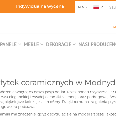
Indywidualna wycena
PLN
K
PANELE
MEBLE
DEKORACJE
NASI PRODUCEN
płytek ceramicznych w Modny
czenie wnętrz, to nasza pasja od lat. Przez ponad trzydzieści lat 
stwu eleganckiej i trwałej ceramiki ściennej oraz podłogowej. 
najpiękniejsze kolekcje z ich oferty. Dzięki temu nasza galeria pły
ogowe, to podstawa
ramiki ma znaczenie, gdyż decydując się na model słabszej jakośc