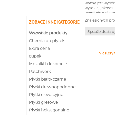
ważny jest wybór
wysokiej jakości
wersji nie wchłan
niska temperatur
Znalezionych pr
ZOBACZ INNE KATEGORIE
Klasycz
Sposób dostaw
Wszystkie produkty
Klasycznie lub n
Chemia do płytek
W stylu minimali
Extra cena
Zwolennicy aranża
Niestety 
od naszych prefe
Łupek
ceramicznymi. C
nowoczesnego im
Mozaiki i dekoracje
Patchwork
Bezpiec
Płytki biało-czarne
Łazienki w nasz
Płytki drewnopodobne
dogmatem. Wybier
jest ładna, gdy 
Płytki elewacyjne
właściwości anty
Płytki gresowe
dzieci lub osoby
Płytki heksagonalne