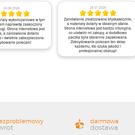
23.07.2026
21.07.2026
realizowane błyskawicznie,
Zamówienie było proste do zrealizowania,
 wykończeniowe dotarły w
a strona intuicyjna. Myślę, że mogliby
anie, świetnie zapakowane.
trochę poprawić szybkość dostawy, ale
jest intuicyjna i przyjemna w
ogólnie jestem zadowolony z jakości
 zdecydowanie ułatwiło mi
materiałów i obsługi – zasługują na
wątpienia wrócę po więcej!
mocne cztery gwiazdki!
ezproblemowy
darmowa
wrot
dostawa