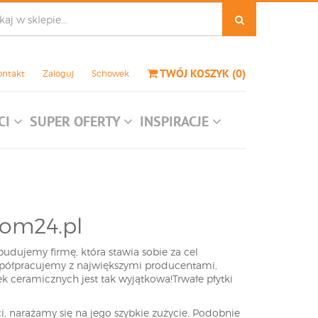
TWÓJ KOSZYK
(
0
)
ontakt
Zaloguj
Schowek
CI
SUPER OFERTY
INSPIRACJE
dom24.pl
budujemy firmę, która stawia sobie za cel
Współpracujemy z największymi producentami,
tek ceramicznych jest tak wyjątkowa!Trwałe płytki
i, narażamy się na jego szybkie zużycie. Podobnie