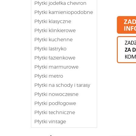
Poznaj 
Płytki jodełka chevron
W ofercie naszeg
Płytki kamieniopodobne
dekoracyjnej okła
Płytki klasyczne
cegiełkach? To hi
ceramiczne typu 
Płytki klinkierowe
są tak zwane pły
Płytki kuchenne
naśladującym pię
drewnopodobne p
Płytki lastryko
wiadomość dla os
Płytki łazienkowe
ich przypadku tr
przed zakupem w
Płytki marmurowe
Osoby pragnące u
Płytki metro
skorzystania z t
wątpliwości na t
Płytki na schody i tarasy
zapoznać się z d
Płytki nowoczesne
Płytki podłogowe
Płytki techniczne
Płytki vintage