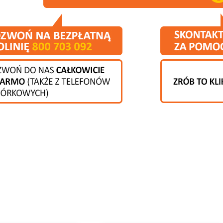
jeszcze inne rodzaje ceramiki 
o sklepu internetowego znajdą Państwo nie tylko typowe płytki ce
dziny lub glazury. Wspomnieliśmy już o płytkach ceramicznych na t
t ostatniego sezonu, zyskują one popularność, lecz nadal są mało zn
cegiełki mamy w naszym katalogu. Kolejną opcją, sprawdzającą 
tki ceramiczne drewnopodobne, czyli imitujące z wyglądu ten na
kne drewno daje nam szansę na stworzenie niebanalnego, lub wz
łytki ceramiczne możemy znaleźć w wersjach pasujących do prak
ób poszukujących kafelków do bardzo nietypowych zastosowań. Is
zeba uważać. Nie każdy model przeznaczony na ścianę można uk
łaściwości danego modelu.
zyskać więcej informacji, a nie mające czasu na dogłębną analiz
elefonicznego lub e-mailowego kontaktu z naszymi konsultantami
emat szczegółowych cech towaru. Można u nich również zamówić wy
aną płytką ceramiczną w zaciszu własnego domu.