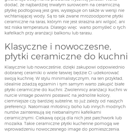
dodać, że najbardziej trwałym surowcem na ceramiczną
płytkę podłogową jest gres, występuje on także w wersji nie
wchłaniającej wody. Są to tak zwane mrozoodporne płytki
ceramiczne na taras, którym nie jest straszna ani wilgoć, ani
też niska temperatura. Dlatego więc warto pomyśleć o tych
kafelkach przy aranżacji balkonu lub tarasu.
Klasyczne i nowoczesne,
płytki ceramiczne do kuchni
Klasycznie lub nowocześnie, dzięki zakupowi odpowiednio
dobranej ceramiki o wiele łatwiej będzie Ci udekorować
swoją kuchnię. W stylu minimalistycznym, na ten przykład,
idealnie zdadzą egzamin i tym samym warto zakupić białe
płytki ceramiczne do kuchni. Zwolennicy aranżacji kuchni w
nurcie vintage powinni postawić na jednolite kolory,
ciemniejsze czy bardziej subtelne, to już zależy od naszych
preferencji. Natomiast miłośnicy boho lub innych modnych
nurtów zainteresują się niebanalnymi kafelkami
ceramicznymi. Ciekawą opcją dla nich jest patchwork lub
mozaika. Takie ceramiczne płytki kuchenne pomogą we
wprowadzeniu nowoczesnego image do pomieszczenia.