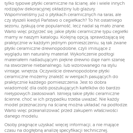
tylko typowe płytki ceramiczne na ścianę, ale i wiele innych
rodzajów dekoracyjnej okładziny lub glazury.
Wspomnieliśmy już o płytkach ceramicznych na taras, ale
czy słyszeli kiedyś Państwo o cegiełkach? To hit ostatniego
sezonu, zyskują one popularność, lecz nadal są mało znane.
Warto więc przyjrzeć się, jakie płytki ceramiczne typu cegiełki
mamy w naszym katalogu. Kolejną opcją, sprawdzającą się
praktycznie w każdym jednym pomieszczeniu, są tak zwane
płytki ceramiczne drewnopodobne, czyli imitujące z
wyglądu ten naturalny materiał. Wykończenie podłogi
materiałem naśladującym piękne drewno daje nam szansę
na stworzenie niebanalnego, lub wzorowanego na stylu
vintage, wnętrza. Oczywiście drewnopodobne płytki
ceramiczne możemy znaleźć w wersjach pasujących do
praktycznie każdego pomieszczenia. Jest to dobra
wiadomość dla osób poszukujących kafelków do bardzo
nietypowych zastosowań. Istnieją takie płytki ceramiczne
ścienne, choć w ich przypadku trzeba uważać. Nie każdy
model przeznaczony na ścianę można układać na podłodze.
Warto więc przeanalizować przed zakupem właściwości
danego modelu.
Osoby pragnące uzyskać więcej informacji, a nie mające
czasu na dogłębną analizę specyfikacji technicznej,