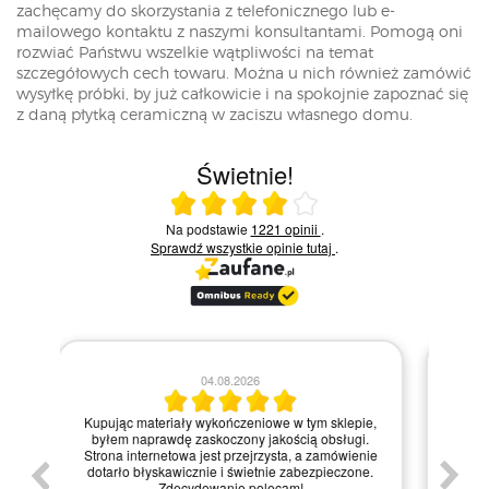
zachęcamy do skorzystania z telefonicznego lub e-
mailowego kontaktu z naszymi konsultantami. Pomogą oni
rozwiać Państwu wszelkie wątpliwości na temat
szczegółowych cech towaru. Można u nich również zamówić
wysyłkę próbki, by już całkowicie i na spokojnie zapoznać się
z daną płytką ceramiczną w zaciszu własnego domu.
Świetnie!
Ocena średnia 4 na 5
Na podstawie
1221 opinii
.
Sprawdź wszystkie opinie
tutaj
.
28.07.2026
Kie
Zamówienie zrealizowane błyskawicznie, a
pie,
nie
materiały dotarły w idealnym stanie. Strona
gi.
int
internetowa jest bardzo intuicyjna, co ułatwiło mi
enie
św
zakupy, a dodatkowo paczka była starannie
one.
kl
zapakowana. Zdecydowanie polecam ten sklep
prze