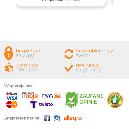
każdemu, kto szuka jakości i profesjonalnej obsługi!
bezpieczne
bezproblemowy
zakupy
zwrot
darmowa
gwarancja
dostawa
satysfakcji
Wspierają nas:
Znajdziesz nas na: