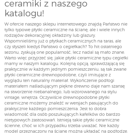
ceramiki z naszego
katalogu!
W ofercie naszego sklepu internetowego znajdą Państwo nie
tylko typowe płytki ceramiczne na ścianę, ale i wiele innych
rodzajów dekoracyjnej okładziny lub glazury.
Wspomnieliśmy już o płytkach ceramicznych na taras, ale
czy słyszeli kiedyś Państwo o cegiełkach? To hit ostatniego
sezonu, zyskują one popularność, lecz nadal są mało znane.
Warto więc przyjrzeć się, jakie płytki ceramiczne typu cegiełki
mamy w naszym katalogu. Kolejną opcją, sprawdzającą się
praktycznie w każdym jednym pomieszczeniu, są tak zwane
płytki ceramiczne drewnopodobne, czyli imitujące z
wyglądu ten naturalny materiał. Wykończenie podłogi
materiałem naśladującym piękne drewno daje nam szansę
na stworzenie niebanalnego, lub wzorowanego na stylu
vintage, wnętrza. Oczywiście drewnopodobne płytki
ceramiczne możemy znaleźć w wersjach pasujących do
praktycznie każdego pomieszczenia. Jest to dobra
wiadomość dla osób poszukujących kafelków do bardzo
nietypowych zastosowań. Istnieją takie płytki ceramiczne
ścienne, choć w ich przypadku trzeba uważać. Nie każdy
model przeznaczony na ścianę można układać na podłodze.