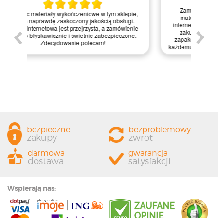
Kie
Zamówienie zrealizowane błyskawicznie, a
pie,
nie
materiały dotarły w idealnym stanie. Strona
gi.
int
internetowa jest bardzo intuicyjna, co ułatwiło mi
enie
św
zakupy, a dodatkowo paczka była starannie
one.
kl
zapakowana. Zdecydowanie polecam ten sklep
prze
każdemu, kto szuka jakości i profesjonalnej obsługi!
bezpieczne
bezproblemowy
zakupy
zwrot
darmowa
gwarancja
dostawa
satysfakcji
Wspierają nas: