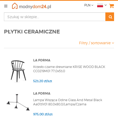
PLN
PŁYTKI CERAMICZNE
Filtry / sortowanie
LA FORMA
Krzesło czarne drewniane KRISE WOOD BLACK
CC0219M01 77,0x53,0
523,20 zł/szt
LA FORMA
Lampa Wisząca Odine Glass And Metal Black
Aa0131r01 80,0x80,0/Lampa/Czarna
975,00 zł/szt