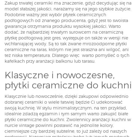
Zakup trwałej ceramiki ma znaczenie, gdyż decydując się na
model słabszej jakości, narażamy się na jego szybkie zużycie.
Podobnie ważny jest wybór płytek ceramicznych
podłogowych od znanego producenta, gdyż jest to swoista
gwarancja otrzymania produktu wysokiej jakości. Warto
dodać, że najbardziej trwałym surowcem na ceramiczną
płytkę podłogową jest gres, występuje on także w wersji nie
wchłaniającej wody. Są to tak zwane mrozoodporne płytki
ceramiczne na taras, którym nie jest straszna ani wilgoć, ani
też niska temperatura. Dlatego więc warto pomyśleć o tych
kafelkach przy aranżacji balkonu lub tarasu.
Klasyczne i nowoczesne,
płytki ceramiczne do kuchni
Klasycznie lub nowocześnie, dzięki zakupowi odpowiednio
dobranej ceramiki o wiele łatwiej będzie Ci udekorować
swoją kuchnię. W stylu minimalistycznym, na ten przykład,
idealnie zdadzą egzamin i tym samym warto zakupić białe
płytki ceramiczne do kuchni. Zwolennicy aranżacji kuchni w
nurcie vintage powinni postawić na jednolite kolory,
ciemniejsze czy bardziej subtelne, to już zależy od naszych
preferencji. Natomiast miłośnicy boho lub innych modnych