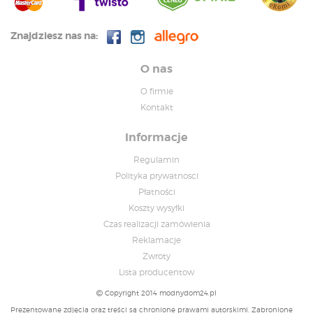
Znajdziesz nas na:
O nas
O firmie
Kontakt
Informacje
Regulamin
Polityka prywatnosci
Płatności
Koszty wysyłki
Czas realizacji zamówienia
Reklamacje
Zwroty
Lista producentow
Copyright 2014 modnydom24.pl
Prezentowane zdjęcia oraz treści są chronione prawami autorskimi. Zabronione