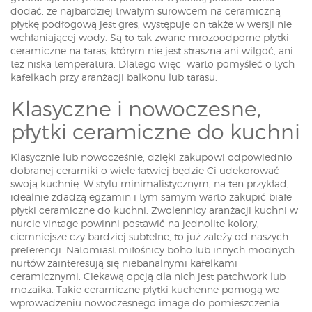
dodać, że najbardziej trwałym surowcem na ceramiczną
płytkę podłogową jest gres, występuje on także w wersji nie
wchłaniającej wody. Są to tak zwane mrozoodporne płytki
ceramiczne na taras, którym nie jest straszna ani wilgoć, ani
też niska temperatura. Dlatego więc warto pomyśleć o tych
kafelkach przy aranżacji balkonu lub tarasu.
Klasyczne i nowoczesne,
płytki ceramiczne do kuchni
Klasycznie lub nowocześnie, dzięki zakupowi odpowiednio
dobranej ceramiki o wiele łatwiej będzie Ci udekorować
swoją kuchnię. W stylu minimalistycznym, na ten przykład,
idealnie zdadzą egzamin i tym samym warto zakupić białe
płytki ceramiczne do kuchni. Zwolennicy aranżacji kuchni w
nurcie vintage powinni postawić na jednolite kolory,
ciemniejsze czy bardziej subtelne, to już zależy od naszych
preferencji. Natomiast miłośnicy boho lub innych modnych
nurtów zainteresują się niebanalnymi kafelkami
ceramicznymi. Ciekawą opcją dla nich jest patchwork lub
mozaika. Takie ceramiczne płytki kuchenne pomogą we
wprowadzeniu nowoczesnego image do pomieszczenia.