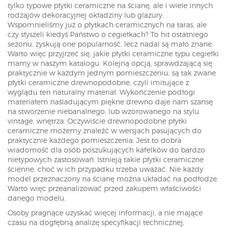
tylko typowe płytki ceramiczne na ścianę, ale i wiele innych
rodzajów dekoracyjnej okładziny lub glazury.
Wspomnieliśmy już o płytkach ceramicznych na taras, ale
czy słyszeli kiedyś Państwo o cegiełkach? To hit ostatniego
sezonu, zyskują one popularność, lecz nadal są mało znane.
Warto więc przyjrzeć się, jakie płytki ceramiczne typu cegiełki
mamy w naszym katalogu. Kolejną opcją, sprawdzającą się
praktycznie w każdym jednym pomieszczeniu, są tak zwane
płytki ceramiczne drewnopodobne, czyli imitujące z
wyglądu ten naturalny materiał. Wykończenie podłogi
materiałem naśladującym piękne drewno daje nam szansę
na stworzenie niebanalnego, lub wzorowanego na stylu
vintage, wnętrza. Oczywiście drewnopodobne płytki
ceramiczne możemy znaleźć w wersjach pasujących do
praktycznie każdego pomieszczenia. Jest to dobra
wiadomość dla osób poszukujących kafelków do bardzo
nietypowych zastosowań. Istnieją takie płytki ceramiczne
ścienne, choć w ich przypadku trzeba uważać. Nie każdy
model przeznaczony na ścianę można układać na podłodze.
Warto więc przeanalizować przed zakupem właściwości
danego modelu.
Osoby pragnące uzyskać więcej informacji, a nie mające
czasu na dogłębną analizę specyfikacji technicznej,