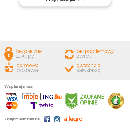
każdemu, kto szuka jakości i profesjonalnej obsługi!
bezpieczne
bezproblemowy
zakupy
zwrot
darmowa
gwarancja
dostawa
satysfakcji
Wspierają nas:
Znajdziesz nas na: