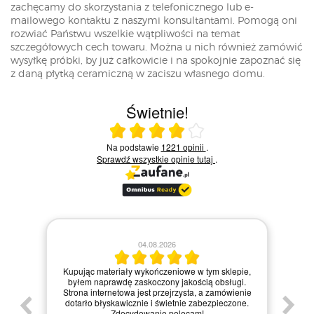
zachęcamy do skorzystania z telefonicznego lub e-
mailowego kontaktu z naszymi konsultantami. Pomogą oni
rozwiać Państwu wszelkie wątpliwości na temat
szczegółowych cech towaru. Można u nich również zamówić
wysyłkę próbki, by już całkowicie i na spokojnie zapoznać się
z daną płytką ceramiczną w zaciszu własnego domu.
Świetnie!
Ocena średnia 4 na 5
Na podstawie
1221 opinii
.
Sprawdź wszystkie opinie
tutaj
.
28.07.2026
Zamówienie zrealizowane błyskawicznie, a
m sklepie,
materiały dotarły w idealnym stanie. Strona
 obsługi.
internetowa jest bardzo intuicyjna, co ułatwiło mi
 zamówienie
zakupy, a dodatkowo paczka była starannie
zpieczone.
zapakowana. Zdecydowanie polecam ten sklep