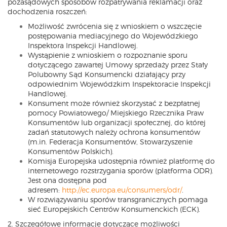
pozasądowych sposobów rozpatrywania reklamacji oraz
dochodzenia roszczeń:
Możliwość zwrócenia się z wnioskiem o wszczęcie
postępowania mediacyjnego do Wojewódzkiego
Inspektora Inspekcji Handlowej.
Wystąpienie z wnioskiem o rozpoznanie sporu
dotyczącego zawartej Umowy sprzedaży przez Stały
Polubowny Sąd Konsumencki działający przy
odpowiednim Wojewódzkim Inspektoracie Inspekcji
Handlowej.
Konsument może również skorzystać z bezpłatnej
pomocy Powiatowego/ Miejskiego Rzecznika Praw
Konsumentów lub organizacji społecznej, do której
zadań statutowych należy ochrona konsumentów
(m.in. Federacja Konsumentów, Stowarzyszenie
Konsumentów Polskich).
Komisja Europejska udostępnia również platformę do
internetowego rozstrzygania sporów (platforma ODR).
Jest ona dostępna pod
adresem:
http://ec.europa.eu/consumers/odr/
.
W rozwiązywaniu sporów transgranicznych pomaga
sieć Europejskich Centrów Konsumenckich (ECK).
2. Szczegółowe informacje dotyczące możliwości