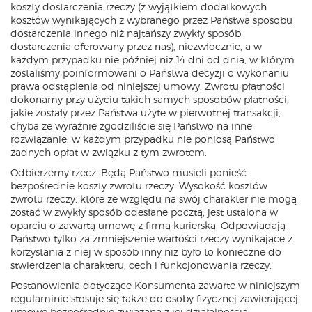
koszty dostarczenia rzeczy (z wyjątkiem dodatkowych
kosztów wynikających z wybranego przez Państwa sposobu
dostarczenia innego niż najtańszy zwykły sposób
dostarczenia oferowany przez nas), niezwłocznie, a w
każdym przypadku nie później niż 14 dni od dnia, w którym
zostaliśmy poinformowani o Państwa decyzji o wykonaniu
prawa odstąpienia od niniejszej umowy. Zwrotu płatności
dokonamy przy użyciu takich samych sposobów płatności,
jakie zostały przez Państwa użyte w pierwotnej transakcji,
chyba że wyraźnie zgodziliście się Państwo na inne
rozwiązanie; w każdym przypadku nie poniosą Państwo
żadnych opłat w związku z tym zwrotem.
Odbierzemy rzecz. Będą Państwo musieli ponieść
bezpośrednie koszty zwrotu rzeczy. Wysokość kosztów
zwrotu rzeczy, które ze względu na swój charakter nie mogą
zostać w zwykły sposób odesłane pocztą, jest ustalona w
oparciu o zawartą umowę z firmą kurierską. Odpowiadają
Państwo tylko za zmniejszenie wartości rzeczy wynikające z
korzystania z niej w sposób inny niż było to konieczne do
stwierdzenia charakteru, cech i funkcjonowania rzeczy.
Postanowienia dotyczące Konsumenta zawarte w niniejszym
regulaminie stosuje się także do osoby fizycznej zawierającej
umowę bezpośrednio związaną z jej działalnością