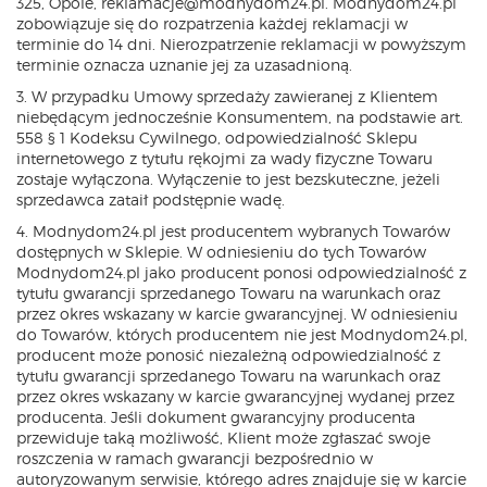
325, Opole, reklamacje@modnydom24.pl. Modnydom24.pl
zobowiązuje się do rozpatrzenia każdej reklamacji w
terminie do 14 dni. Nierozpatrzenie reklamacji w powyższym
terminie oznacza uznanie jej za uzasadnioną.
3. W przypadku Umowy sprzedaży zawieranej z Klientem
niebędącym jednocześnie Konsumentem, na podstawie art.
558 § 1 Kodeksu Cywilnego, odpowiedzialność Sklepu
internetowego z tytułu rękojmi za wady fizyczne Towaru
zostaje wyłączona. Wyłączenie to jest bezskuteczne, jeżeli
sprzedawca zataił podstępnie wadę.
4. Modnydom24.pl jest producentem wybranych Towarów
dostępnych w Sklepie. W odniesieniu do tych Towarów
Modnydom24.pl jako producent ponosi odpowiedzialność z
tytułu gwarancji sprzedanego Towaru na warunkach oraz
przez okres wskazany w karcie gwarancyjnej. W odniesieniu
do Towarów, których producentem nie jest Modnydom24.pl,
producent może ponosić niezależną odpowiedzialność z
tytułu gwarancji sprzedanego Towaru na warunkach oraz
przez okres wskazany w karcie gwarancyjnej wydanej przez
producenta. Jeśli dokument gwarancyjny producenta
przewiduje taką możliwość, Klient może zgłaszać swoje
roszczenia w ramach gwarancji bezpośrednio w
autoryzowanym serwisie, którego adres znajduje się w karcie