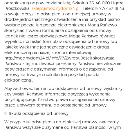
ograniczoną odpowiedzialnością, Szkolna 26, 46-060 Ligota
Prószkowska,
sklep@modnydom24.pl
, Telefon: 77/ 457 18 43,
o swojej decyzji o odstąpieniu od niniejszej umowy w
drodze jednoznacznego oświadczenia (na przykład pismo
wysłane pocztą lub pocztą elektroniczną). Mogą Państwo
skorzystać z wzoru formularza odstąpienia od umowy,
jednak nie jest to obowiązkowe. Mogą Państwo również
wypełnić i przesłać formularz odstąpienia od umowy lub
jakiekolwiek inne jednoznaczne oświadczenie drogą
elektroniczną na naszej stronie internetowej
http://modnydom24.pl/info/77/Zwroty. Jeżeli skorzystają
Państwo z tej możliwości, prześlemy Państwu niezwłocznie
potwierdzenie otrzymania informacji o odstąpieniu od
umowy na trwałym nośniku (na przykład pocztą
elektroniczną).
Aby zachować termin do odstąpienia od umowy, wystarczy,
aby wysłali Państwo informację dotyczącą wykonania
przysługującego Państwu prawa odstąpienia od umowy
przed upływem terminu do odstąpienia od umowy.
2. Skutki odstąpienia od umowy
W przypadku odstąpienia od niniejszej umowy zwracamy
Państwu wszystkie otrzymane od Państwa płatności, w tym