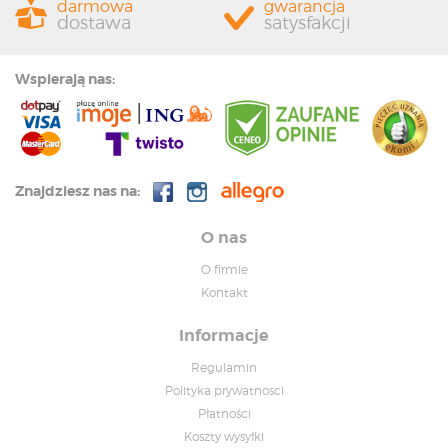
darmowa
gwarancja
dostawa
satysfakcji
Wspierają nas:
Znajdziesz nas na:
O nas
O firmie
Kontakt
Informacje
Regulamin
Polityka prywatnosci
Płatności
Koszty wysyłki